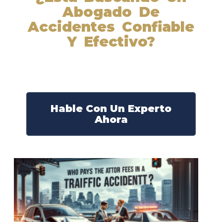
Abogado De
Accidentes Confiable
Y Efectivo?
Nuestros abogados experimentados lucharán por sus
derechos y obtendrán la compensación que se merece.
¡Actúe ahora y obtenga la justicia que necesita!
¡Marque nuestro número ahora!
Hable Con Un Experto
Ahora