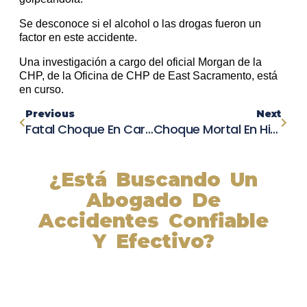
Se desconoce si el alcohol o las drogas fueron un
factor en este accidente.
Una investigación a cargo del oficial Morgan de la
CHP, de la Oficina de CHP de East Sacramento, está
en curso.
Previous
Next
Fatal Choque En Carretera De California Deja Una Víctima Mortal En Concord
Choque Mortal En Highway 4: Joven De 31 Años Muere En Trágico Incidente
¿Está Buscando Un
Abogado De
Accidentes Confiable
Y Efectivo?
Nuestros abogados experimentados lucharán por sus
derechos y obtendrán la compensación que se merece.
¡Actúe ahora y obtenga la justicia que necesita!
¡Marque nuestro número ahora!