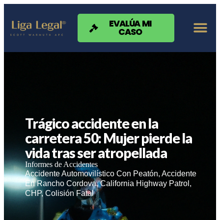
Nota:
este
sitio
EVALÚA MI
CASO
web
incluye
un
sistema
de
accesibilidad.
Trágico accidente en la
carretera 50: Mujer pierde la
vida tras ser atropellada
Informes de Accidentes
Accidente Automovilístico Con Peatón
,
Accidente
En Rancho Cordova
,
California Highway Patrol
,
CHP
,
Colisión Fatal