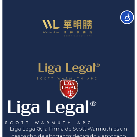
Accesib
Liga Legal®, la Firma de Scott Warmuth es un
despacho de abogados dedicado y enfocado