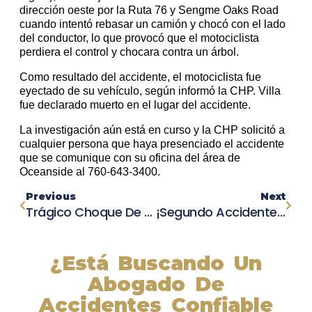
dirección oeste por la Ruta 76 y Sengme Oaks Road
cuando intentó rebasar un camión y chocó con el lado
del conductor, lo que provocó que el motociclista
perdiera el control y chocara contra un árbol.
Como resultado del accidente, el motociclista fue
eyectado de su vehículo, según informó la CHP. Villa
fue declarado muerto en el lugar del accidente.
La investigación aún está en curso y la CHP solicitó a
cualquier persona que haya presenciado el accidente
que se comunique con su oficina del área de
Oceanside al 760-643-3400.
Previous
Next
Trágico Choque De Avioneta En Riverside County Deja Saldo De Un Muerto Y Tres Heridos
¡Segundo Accidente De Motocicleta En Corpus Christi! Conductora Se Da A La Fuga En La Calle Peoples Street
¿Está Buscando Un
Abogado De
Accidentes Confiable