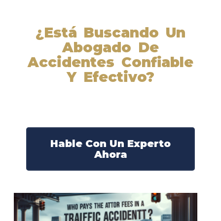
¿Está Buscando Un
Abogado De
Accidentes Confiable
Y Efectivo?
Nuestros abogados experimentados lucharán por sus
derechos y obtendrán la compensación que se merece.
¡Actúe ahora y obtenga la justicia que necesita!
¡Marque nuestro número ahora!
Hable Con Un Experto
Ahora