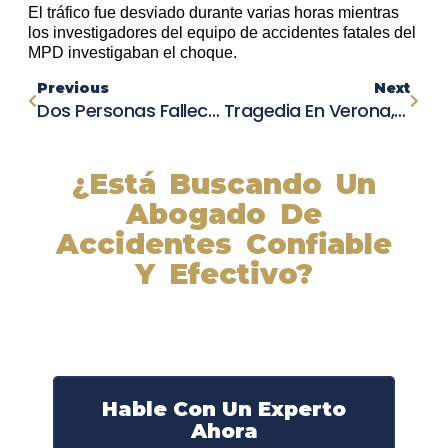
El tráfico fue desviado durante varias horas mientras
los investigadores del equipo de accidentes fatales del
MPD investigaban el choque.
Previous
Next
Dos Personas Fallecen Y Otras Dos Resultan Heridas En Un Accidente Fatal En Woodford County
Tragedia En Verona, Missouri: Hombre De Aurora Pierde La Vida Tras Accidente Automovilístico
¿Está Buscando Un
Abogado De
Accidentes Confiable
Y Efectivo?
Nuestros abogados experimentados lucharán por sus
derechos y obtendrán la compensación que se merece.
¡Actúe ahora y obtenga la justicia que necesita!
¡Marque nuestro número ahora!
Hable Con Un Experto
Ahora