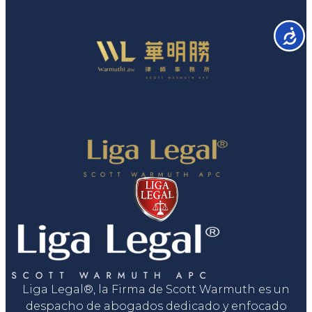
Accesib
Liga Legal®, la Firma de Scott Warmuth es un
despacho de abogados dedicado y enfocado