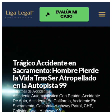
Nota:
este
sitio
EVALÚA MI
CASO
web
incluye
un
sistema
de
accesibilidad.
Trágico Accidente en
Sacramento: Hombre Pierde
la Vida Tras Ser Atropellado
en la Autopista 99
Informes de Accidentes
Accidente Automovilístico Con Peatón
,
Accidente
De Auto
,
Accidente En California
,
Accidente En
Sacramento
,
California Highway Patrol
,
CHP
,
Colisión Fatal
,
Highway 99