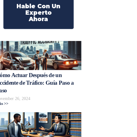
Hable Con Un
Experto
Ahora
ómo Actuar Después de un
ccidente de Tráfico: Guía Paso a
aso
vember 26, 2024
s >>