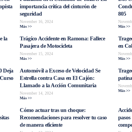
opista
importancia crítica del cinturón de
Conduc
seguridad
805
November 16, 2024
Novembe
Más >>
Más >>
e la
Trágico Accidente en Ramona: Fallece
Traged
Pasajera de Motocicleta
en Col
November 15, 2024
Novembe
Más >>
Más >>
0 Deja
Automóvil a Exceso de Velocidad Se
Trage
 Curso
Estrella contra Casa en El Cajón:
patina
Llamado a la Acción Comunitaria
Novembe
Más >>
November 14, 2024
Más >>
Cómo actuar tras un choque:
Accide
sitas
Recomendaciones para resolver tu caso
pasos 
de manera eficiente
compe