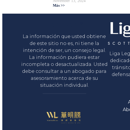
November 13, 2024
Más >>
Liga Legal®
La información que usted obtiene
de este sitio no es, ni tiene la
intención de ser, un consejo legal.
Liga Le
La información pudiera estar
dedicad
incompleta o desactualizada. Usted
tránsit
debe consultar a un abogado para
defensa
asesoramiento acerca de su
situación individual.
Ab