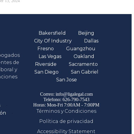
r 13, 2024
Oficinas
Bakersfield
Beijing
City Of Industry
Dallas
Fresno
Guangzhou
abogados
Las Vegas
Oakland
entes de
Riverside
Sacramento
boral y
San Diego
San Gabriel
aciones
San Jose
Comunicate
Correo: info@ligalegal.com
Telefono: 626-790-7543
s
Horas: Mon-Fri 7:00AM - 7:00PM
Términos y Condiciones
ión
Política de privacidad
Accessibility Statement