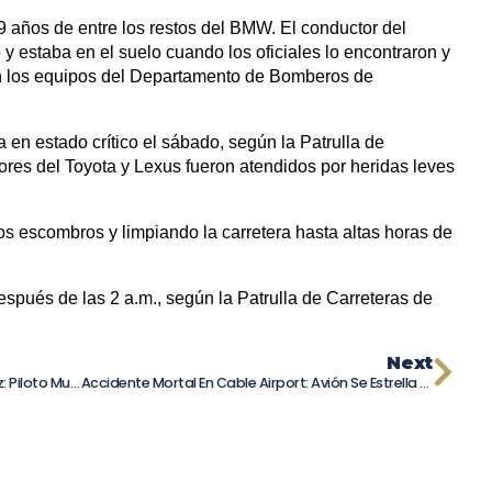
19 años de entre los restos del BMW. El conductor del
y estaba en el suelo cuando los oficiales lo encontraron y
on los equipos del Departamento de Bomberos de
en estado crítico el sábado, según la Patrulla de
ores del Toyota y Lexus fueron atendidos por heridas leves
los escombros y limpiando la carretera hasta altas horas de
espués de las 2 a.m., según la Patrulla de Carreteras de
Next
Helicóptero Se Estrella En Campo De Maíz: Piloto Muerto Y Líneas Eléctricas Caídas Bloquean La I-70
Accidente Mortal En Cable Airport: Avión Se Estrella Contra Hangar En Upland