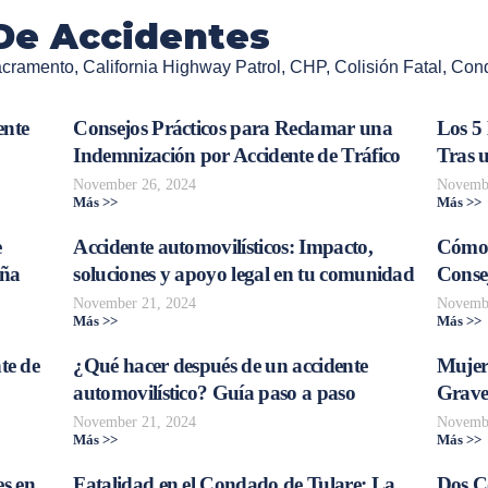
De Accidentes
acramento
,
California Highway Patrol
,
CHP
,
Colisión Fatal
,
Cond
ente
Consejos Prácticos para Reclamar una
Los 5
Indemnización por Accidente de Tráfico
Tras 
November 26, 2024
Novembe
Más >>
Más >>
e
Accidente automovilísticos: Impacto,
Cómo 
aña
soluciones y apoyo legal en tu comunidad
Consej
November 21, 2024
Novembe
Más >>
Más >>
te de
¿Qué hacer después de un accidente
Mujer
automovilístico? Guía paso a paso
Grave
November 21, 2024
Novembe
Más >>
Más >>
s en
Fatalidad en el Condado de Tulare: La
Dos C