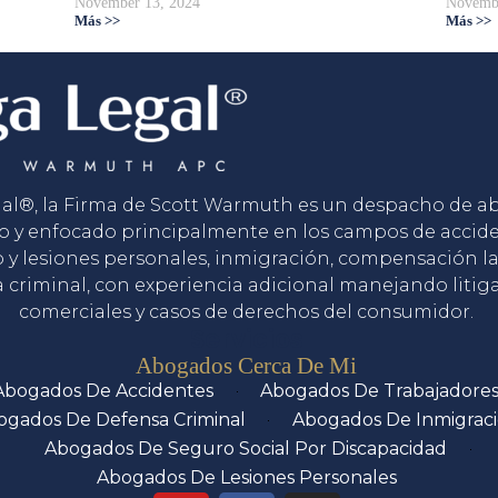
November 13, 2024
Novembe
Más >>
Más >>
gal®, la Firma de Scott Warmuth es un despacho de 
o y enfocado principalmente en los campos de accid
o y lesiones personales, inmigración, compensación la
 criminal, con experiencia adicional manejando litig
comerciales y casos de derechos del consumidor.
Servicios
Abogados Cerca De Mi
Abogados De Accidentes
Abogados De Trabajadore
ogados De Defensa Criminal
Abogados De Inmigrac
Abogados De Seguro Social Por Discapacidad
Abogados De Lesiones Personales