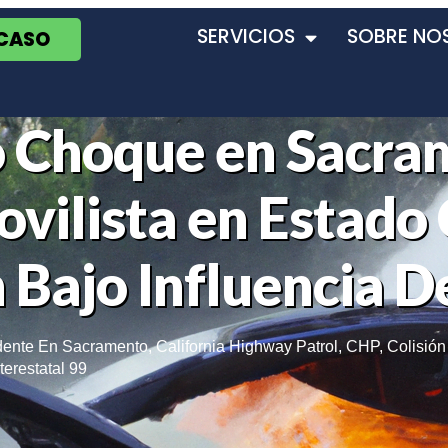
SERVICIOS
SOBRE NO
 CASO
o Choque en Sacra
vilista en Estado 
 Bajo Influencia 
dente En Sacramento
,
California Highway Patrol
,
CHP
,
Colisión
nterestatal 99