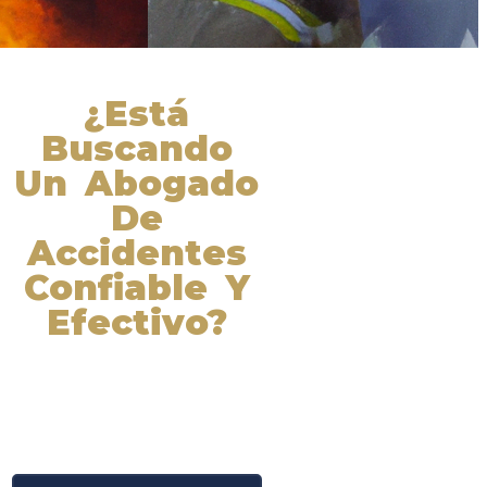
¿Está
Buscando
Un Abogado
De
Accidentes
Confiable Y
Efectivo?
Nuestros abogados experimentados
lucharán por sus derechos y
obtendrán la compensación que se
merece. ¡Actúe ahora y obtenga la
justicia que necesita! ¡Marque
nuestro número ahora!