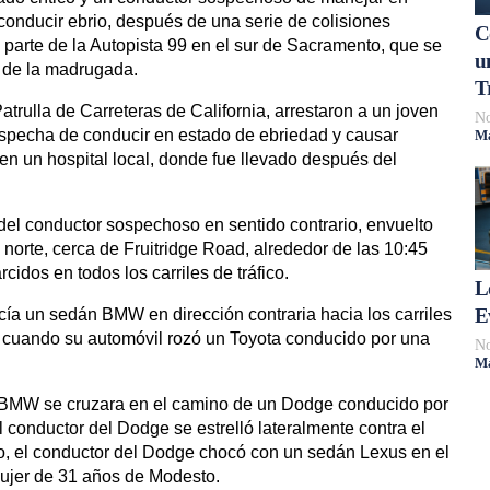
 conducir ebrio, después de una serie de colisiones
C
 parte de la Autopista 99 en el sur de Sacramento, que se
u
s de la madrugada.
T
atrulla de Carreteras de California, arrestaron a un joven
No
specha de conducir en estado de ebriedad y causar
Má
 en un hospital local, donde fue llevado después del
 del conductor sospechoso en sentido contrario, envuelto
 norte, cerca de Fruitridge Road, alrededor de las 10:45
idos en todos los carriles de tráfico.
L
E
ía un sedán BMW en dirección contraria hacia los carriles
d, cuando su automóvil rozó un Toyota conducido por una
No
Má
el BMW se cruzara en el camino de un Dodge conducido por
conductor del Dodge se estrelló lateralmente contra el
o, el conductor del Dodge chocó con un sedán Lexus en el
mujer de 31 años de Modesto.