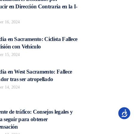
ir en Dirección Contraria en la I-
r 16, 2024
ia en Sacramento: Ciclista Fallece
isión con Vehículo
r 15, 2024
dia en West Sacramento: Fallece
dor tras ser atropellado
r 14, 2024
nte de tráfico: Consejos legales y
Accesib
a seguir para obtener
nsación