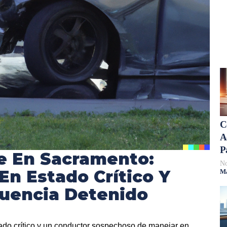
C
A
P
e En Sacramento:
No
En Estado Crítico Y
Má
luencia Detenido
ado crítico y un conductor sospechoso de manejar en