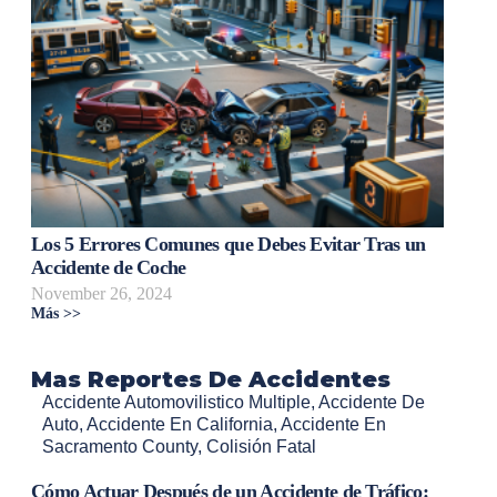
Los 5 Errores Comunes que Debes Evitar Tras un
Accidente de Coche
November 26, 2024
Más >>
Mas Reportes De Accidentes
Accidente Automovilistico Multiple
,
Accidente De
Auto
,
Accidente En California
,
Accidente En
Sacramento County
,
Colisión Fatal
Cómo Actuar Después de un Accidente de Tráfico: