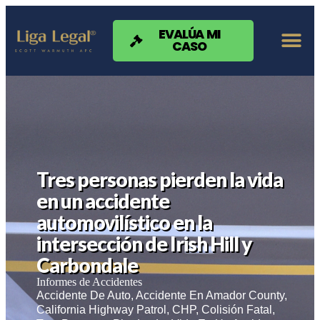
Nota:
este
sitio
EVALÚA MI
CASO
web
incluye
un
sistema
de
accesibilidad.
Tres personas pierden la vida
en un accidente
automovilístico en la
intersección de Irish Hill y
Carbondale
Informes de Accidentes
Accidente De Auto
,
Accidente En Amador County
,
California Highway Patrol
,
CHP
,
Colisión Fatal
,