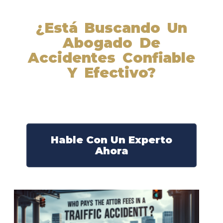
¿Está Buscando Un
Abogado De
Accidentes Confiable
Y Efectivo?
Nuestros abogados experimentados lucharán por sus
derechos y obtendrán la compensación que se merece.
¡Actúe ahora y obtenga la justicia que necesita!
¡Marque nuestro número ahora!
Hable Con Un Experto
Ahora