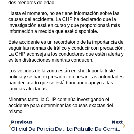
dos menores de edad.
Hasta el momento, no se tiene información sobre las
causas del accidente. La CHP ha declarado que la
investigación está en curso y que proporcionará más
información a medida que esté disponible.
Este accidente es un recordatorio de la importancia de
seguir las normas de tráfico y conducir con precaución.
La CHP aconseja a los conductores que estén alerta y
eviten distracciones mientras conducen.
Los vecinos de la zona están en shock por la triste
noticia y se han expresado con pesar. Las autoridades
han declarado que se está brindando apoyo a las
familias afectadas.
Mientras tanto, la CHP continúa investigando el
accidente para determinar las causas exactas del
mismo.
Previous
Next
Oficial De Policía De Colorado Se Declara Inocente Después De Que Una Mujer Detenida Resultara Herida Por Un Tren De Carga
La Patrulla De Caminos De California Pide Ayuda Para Encontrar Al Conductor Involucrado En Un Accidente Mortal En Fallbrook