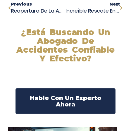
Previous
Next
Reapertura De La Autopista Interestatal 5 Hacia El Sur Tras Aparatoso Accidente De Motocicleta
Increíble Rescate En Portland: Persona Atrapada En Auto Sobre Auto Tras Choque De Tres Vehículos
¿Está Buscando Un
Abogado De
Accidentes Confiable
Y Efectivo?
Nuestros abogados experimentados lucharán por sus
derechos y obtendrán la compensación que se merece.
¡Actúe ahora y obtenga la justicia que necesita!
¡Marque nuestro número ahora!
Hable Con Un Experto
Ahora