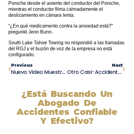
Porsche desde el asiento del conductor del Porsche,
mientras el conductor filma calmadamente el
deslizamiento en cámara lenta.
“¿En qué medicamento contra la ansiedad está?”
preguntó Jenn Bunn.
South Lake Tahoe Towing no respondió a las llamadas
del RGJ y el buzón de voz de la empresa no está
configurado.
Previous
Next
Nuevo Video Muestra A Transeúnte Que Persiguió A Conductor Ebrio Tras Atropellar A Detective En Texas
Otro Casi-Accidente Aéreo En Estados Unidos: Un Avión Aborta Aterrizaje En Hollywood Burbank
¿Está Buscando Un
Abogado De
Accidentes Confiable
Y Efectivo?
Nuestros abogados experimentados lucharán por sus
derechos y obtendrán la compensación que se merece.