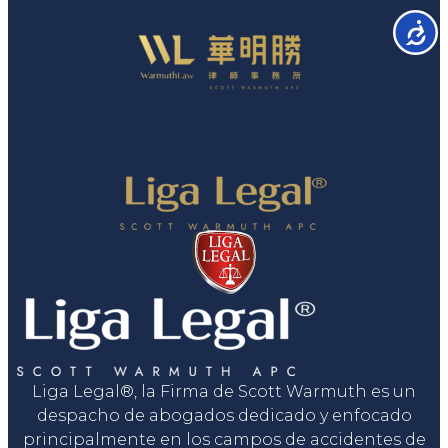
Accesib
Liga Legal®, la Firma de Scott Warmuth es un
despacho de abogados dedicado y enfocado
principalmente en los campos de accidentes de