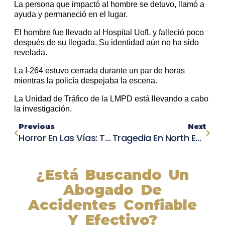
La persona que impactó al hombre se detuvo, llamó a
ayuda y permaneció en el lugar.
El hombre fue llevado al Hospital UofL y falleció poco
después de su llegada. Su identidad aún no ha sido
revelada.
La I-264 estuvo cerrada durante un par de horas
mientras la policía despejaba la escena.
La Unidad de Tráfico de la LMPD está llevando a cabo
la investigación.
Previous
Next
Horror En Las Vías: Tren Descarrila Tras Impacto Mortal Con Vehículo En Dakota Del Sur
Tragedia En North East: Fallece Héroe En Accidente Vehicular En El Lugar De Un Choque De Dos Autos
¿Está Buscando Un
Abogado De
Accidentes Confiable
Y Efectivo?