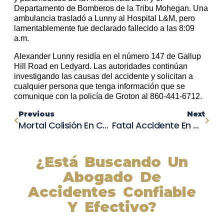
Departamento de Bomberos de la Tribu Mohegan. Una
ambulancia trasladó a Lunny al Hospital L&M, pero
lamentablemente fue declarado fallecido a las 8:09
a.m.
Alexander Lunny residía en el número 147 de Gallup
Hill Road en Ledyard. Las autoridades continúan
investigando las causas del accidente y solicitan a
cualquier persona que tenga información que se
comunique con la policía de Groton al 860-441-6712.
Previous
Next
Mortal Colisión En Cadena En U.S. 287 Deja Un Saldo De Dos Fallecidos
Fatal Accidente En Carretera 99: Conductor Pierde La Vida Al Chocar Contra Un Árbol Cerca De Galt
¿Está Buscando Un
Abogado De
Accidentes Confiable
Y Efectivo?
Nuestros abogados experimentados lucharán por sus