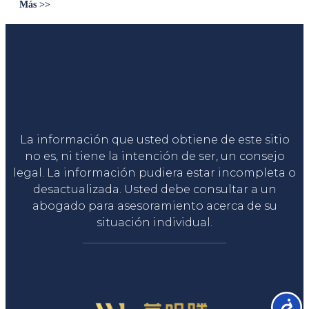
Más >>
Liga Legal®
La información que usted obtiene de este sitio
no es, ni tiene la intención de ser, un consejo
legal. La información pudiera estar incompleta o
desactualizada. Usted debe consultar a un
abogado para asesoramiento acerca de su
situación individual.
Accesib