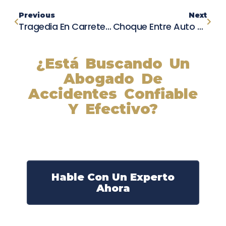
Previous
Next
Tragedia En Carretera De Fresno: Un Fallecido Y Tres Heridos En Impactante Choque
Choque Entre Auto De Policía Y Vehículo Particular Deja A Mujer Herida En El Este De Memphis
¿Está Buscando Un
Abogado De
Accidentes Confiable
Y Efectivo?
Nuestros abogados experimentados lucharán por sus
derechos y obtendrán la compensación que se merece.
¡Actúe ahora y obtenga la justicia que necesita!
¡Marque nuestro número ahora!
Hable Con Un Experto
Ahora