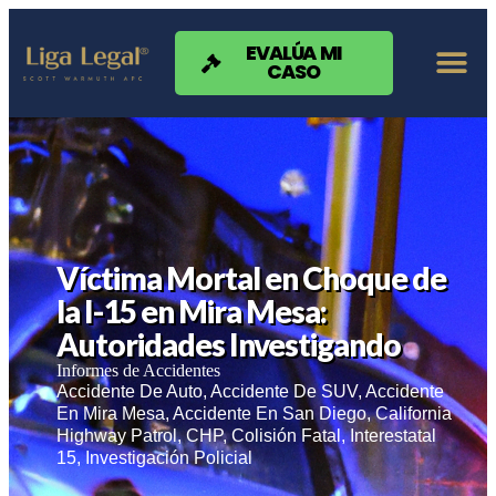
Nota:
este
sitio
EVALÚA MI
CASO
web
incluye
un
sistema
de
accesibilidad.
Víctima Mortal en Choque de
la I-15 en Mira Mesa:
Autoridades Investigando
Informes de Accidentes
Accidente De Auto
,
Accidente De SUV
,
Accidente
En Mira Mesa
,
Accidente En San Diego
,
California
Highway Patrol
,
CHP
,
Colisión Fatal
,
Interestatal
15
,
Investigación Policial