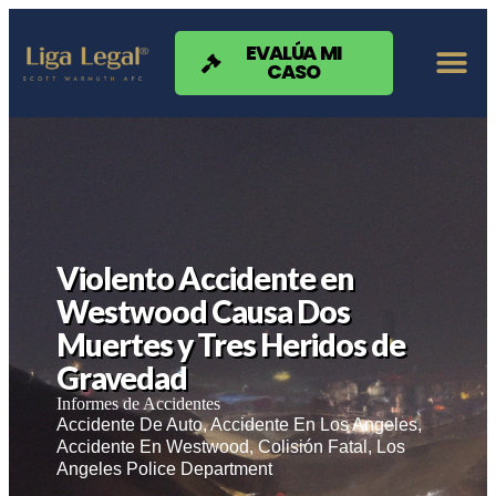
Nota:
este
sitio
EVALÚA MI
CASO
web
incluye
un
sistema
de
accesibilidad.
Violento Accidente en
Westwood Causa Dos
Muertes y Tres Heridos de
Gravedad
Informes de Accidentes
Accidente De Auto
,
Accidente En Los Angeles
,
Accidente En Westwood
,
Colisión Fatal
,
Los
Angeles Police Department