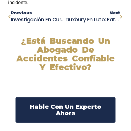
incidente.
Previous
Next
Investigación En Curso: Accidente De Coche Deja Dos Heridos En Santa Clara
Duxbury En Luto: Fatal Accidente De Ford F-150 Causa La Muerte De Un Hombre
¿Está Buscando Un
Abogado De
Accidentes Confiable
Y Efectivo?
Nuestros abogados experimentados lucharán por sus
derechos y obtendrán la compensación que se merece.
¡Actúe ahora y obtenga la justicia que necesita!
¡Marque nuestro número ahora!
Hable Con Un Experto
Ahora