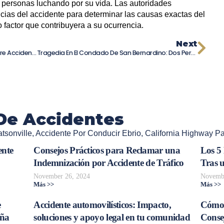
s personas luchando por su vida. Las autoridades
ncias del accidente para determinar las causas exactas del
 factor que contribuyera a su ocurrencia.
Next
Comediante De “Saturday Night Live” Sufre Accidente Automovilístico En Beverly Hills.
Tragedia En El Condado De San Bernardino: Dos Personas Mueren En Choque Frontal
De Accidentes
tsonville
,
Accidente Por Conducir Ebrio
,
California Highway Pa
ente
Consejos Prácticos para Reclamar una
Los 5
Indemnización por Accidente de Tráfico
Tras 
November 26, 2024
Novembe
Más >>
Más >>
e
Accidente automovilísticos: Impacto,
Cómo 
aña
soluciones y apoyo legal en tu comunidad
Consej