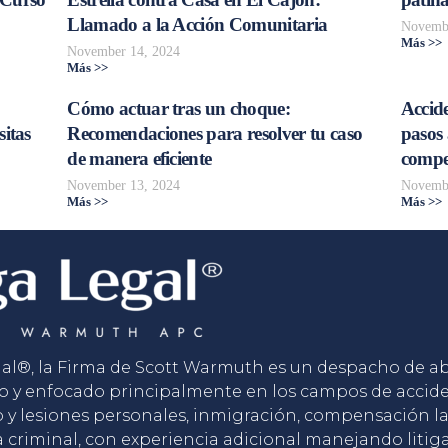
Llamado a la Acción Comunitaria
Novembe
Más >>
November 14, 2024
Más >>
Cómo actuar tras un choque:
Accide
sitas
Recomendaciones para resolver tu caso
pasos 
de manera eficiente
compe
November 13, 2024
Novembe
Más >>
Más >>
gal®, la Firma de Scott Warmuth es un despacho de 
o y enfocado principalmente en los campos de accid
o y lesiones personales, inmigración, compensación la
 criminal, con experiencia adicional manejando litig