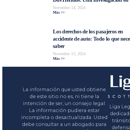
November 14, 2024
Más >>
Los derechos de los pasajeros en
accidente de auto: Todo lo que nece
saber
November 13, 2024
Más >>
Liga Legal®
La información que usted obtiene
de este sitio no es, ni tiene la
intención de ser, un consejo legal.
Liga Le
La información pudiera estar
dedicad
incompleta o desactualizada. Usted
tránsit
debe consultar a un abogado para
defensa