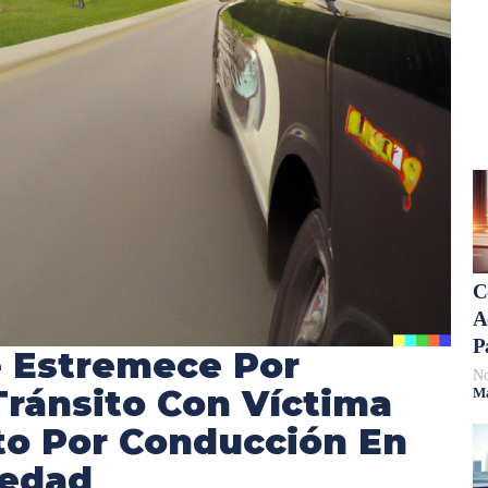
C
A
P
e Estremece Por
No
ránsito Con Víctima
Má
to Por Conducción En
iedad