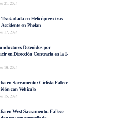
r 21, 2024
 Trasladada en Helicóptero tras
 Accidente en Phelan
r 17, 2024
onductores Detenidos por
ir en Dirección Contraria en la I-
r 16, 2024
ia en Sacramento: Ciclista Fallece
isión con Vehículo
r 15, 2024
dia en West Sacramento: Fallece
dor tras ser atropellado