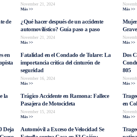
November 21, 2024
Novembe
Más >>
Más >>
te de
¿Qué hacer después de un accidente
Mujer
automovilístico? Guía paso a paso
Grave
November 21, 2024
Novembe
Más >>
Más >>
s en
Fatalidad en el Condado de Tulare: La
Dos C
opista
importancia crítica del cinturón de
Conduc
seguridad
805
November 16, 2024
Novembe
Más >>
Más >>
e la
Trágico Accidente en Ramona: Fallece
Traged
Pasajera de Motocicleta
en Col
November 15, 2024
Novembe
Más >>
Más >>
0 Deja
Automóvil a Exceso de Velocidad Se
Trage
 Curso
Estrella contra Casa en El Cajón:
patina