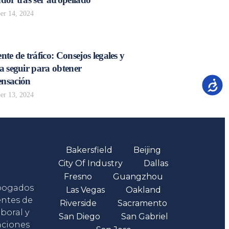
r 14, 2024
nte de tráfico: Consejos legales y
a seguir para obtener
nsación
Accesib
r 13, 2024
Oficinas
Bakersfield
Beijing
City Of Industry
Dallas
Fresno
Guangzhou
abogados
Las Vegas
Oakland
entes de
Riverside
Sacramento
boral y
San Diego
San Gabriel
aciones