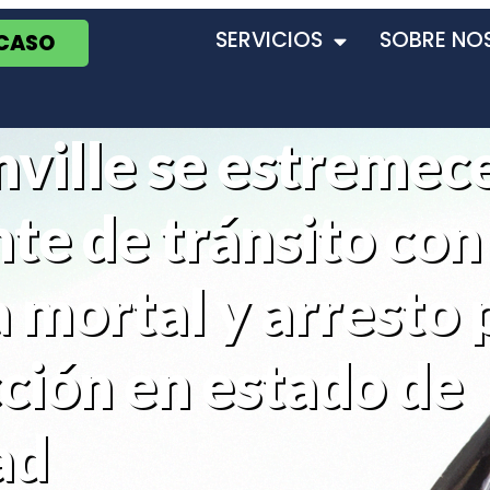
SERVICIOS
SOBRE NO
 CASO
ville se estremec
te de tránsito con
 mortal y arresto 
ción en estado de
ad