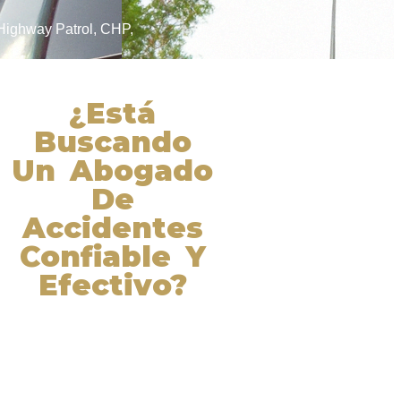
 Highway Patrol
,
CHP
,
¿Está
Buscando
Un Abogado
De
Accidentes
Confiable Y
Efectivo?
Nuestros abogados experimentados
lucharán por sus derechos y
obtendrán la compensación que se
merece. ¡Actúe ahora y obtenga la
justicia que necesita! ¡Marque
nuestro número ahora!