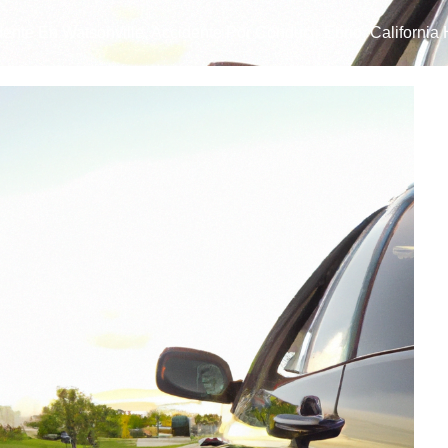
dente En Watsonville
,
Accidente Por Conducir Ebrio
,
California