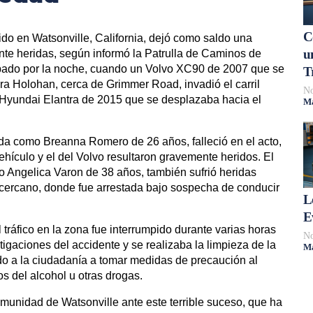
C
rido en Watsonville, California, dejó como saldo una
u
nte heridas, según informó la Patrulla de Caminos de
sábado por la noche, cuando un Volvo XC90 de 2007 que se
T
era Holohan, cerca de Grimmer Road, invadió el carril
No
un Hyundai Elantra de 2015 que se desplazaba hacia el
Má
ada como Breanna Romero de 26 años, falleció en el acto,
hículo y el del Volvo resultaron gravemente heridos. El
mo Angelica Varon de 38 años, también sufrió heridas
l cercano, donde fue arrestada bajo sospecha de conducir
L
E
tráfico en la zona fue interrumpido durante varias horas
No
tigaciones del accidente y se realizaba la limpieza de la
Má
o a la ciudadanía a tomar medidas de precaución al
os del alcohol u otras drogas.
comunidad de Watsonville ante este terrible suceso, que ha