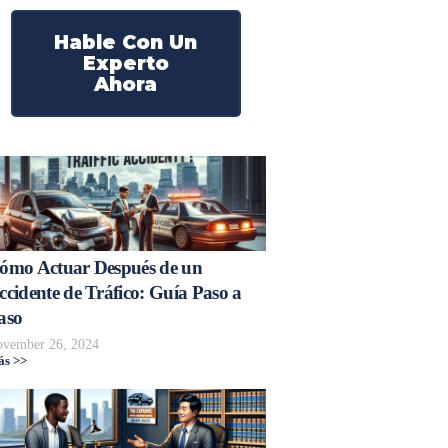
Hable Con Un
Experto
Ahora
ómo Actuar Después de un
ccidente de Tráfico: Guía Paso a
aso
vember 26, 2024
s >>