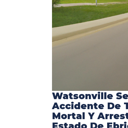
Watsonville S
Accidente De T
Mortal Y Arres
Estado De Ebr