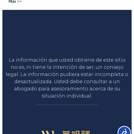
Más >>
Liga Legal®
La información que usted obtiene de este sitio
no es, ni tiene la intención de ser, un consejo
legal. La información pudiera estar incompleta o
desactualizada. Usted debe consultar a un
abogado para asesoramiento acerca de su
situación individual.
Accesib