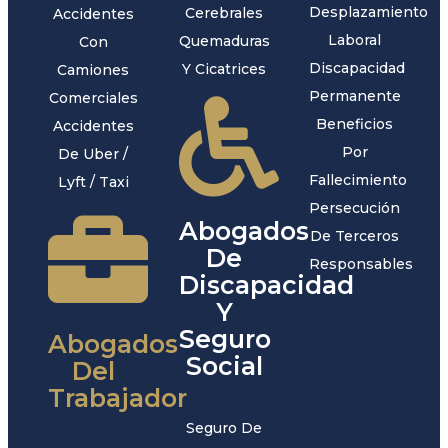
Desplazamiento
Cerebrales
Accidentes
Laboral
Quemaduras
Con
Discapacidad
Y Cicatrices
Camiones
Permanente
Comerciales
Beneficios
Accidentes
Por
De Uber /
Fallecimiento
Lyft / Taxi
Persecución
Abogados
De Terceros
De
Responsables
Discapacidad
Y
Seguro
Abogados
Social
Del
Trabajador
Seguro De