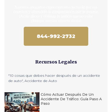
Nuestros abogados experimentados lucharán por sus
derechos y obtendrán la compensación que se merece.
¡Actúe ahora y obtenga la justicia que necesita!
¡Marque nuestro número ahora!
844-992-2732
Recursos Legales
"10 cosas que debes hacer después de un accidente
de auto"
,
Accidente de Auto
Cómo Actuar Después De Un
Accidente De Tráfico: Guía Paso A
Paso