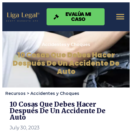
Nota:
este
sitio
EVALÚA MI
CASO
web
incluye
un
sistema
de
Accidentes y Choques
accesibilidad.
10 Cosas Que Debes Hacer
Después De Un Accidente De
Auto
Recursos >
Accidentes y Choques
10 Cosas Que Debes Hacer
Después De Un Accidente De
Auto
July 30, 2023