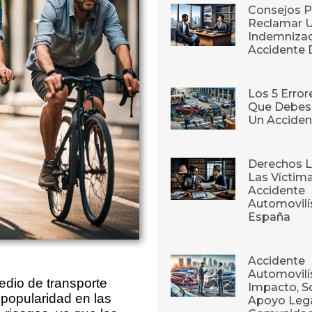
Consejos P
Reclamar 
Indemnizac
Accidente 
Los 5 Erro
Que Debes 
Un Acciden
Derechos L
Las Víctim
Accidente
Automovilí
España
Accidente
Automovilís
medio de transporte
Impacto, S
popularidad en las
Apoyo Lega