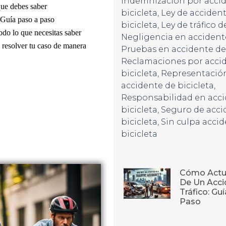
Indemnización por acci
que debes saber
bicicleta
,
Ley de acciden
 Guía paso a paso
bicicleta
,
Ley de tráfico d
odo lo que necesitas saber
Negligencia en accidente
resolver tu caso de manera
Pruebas en accidente de 
Reclamaciones por acci
bicicleta
,
Representación
accidente de bicicleta
,
Responsabilidad en acci
bicicleta
,
Seguro de acci
bicicleta
,
Sin culpa acci
bicicleta
Cómo Actu
De Un Acci
Tráfico: Gu
Paso