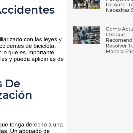
De Auto: T
Accidentes
Necesitas 
Cómo Actu
Choque:
iliarizado con las leyes y
Recomenda
cidentes de bicicleta.
Resolver T
Manera Efi
r lo que es importante
es y pueda aplicarlas de
s De
zación
e que tenga derecho a una
das
. Un abogado de