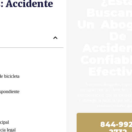
¿Est
: Accidente
Busca
Un Abo
De
Accide
Confiab
Efecti
e bicicleta
Nuestros abogados expe
lucharán por sus derechos y
espondiente
compensación que se merece.
y obtenga la justicia que nec
nuestro número ah
cipal
844-992
cia legal