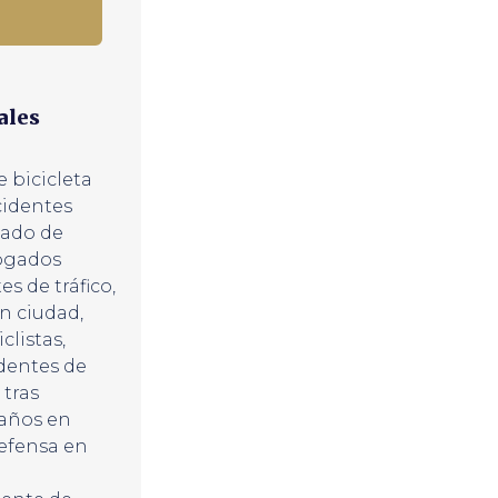
ales
 bicicleta
identes
ado de
ogados
es de tráfico
,
en ciudad
,
clistas
,
dentes de
tras
años en
efensa en