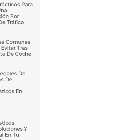
rácticos Para
Una
ión Por
De Tráfico
res Comunes
Evitar Tras
te De Coche
egales De
as De
sticos En
ticos:
oluciones Y
l En Tu