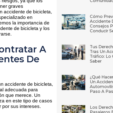
 riesgos, ya que los
Comunida
ener graves
 accidente de bicicleta,
Cómo Prev
specializado en
Accidente 
iremos la importancia de
Consejos P
dente de bicicleta y los
Conducir S
rarse.
ontratar A
Tus Derech
Tras Un Ac
entes De
Tráfico: L
Saber
¿Qué Hace
Un Acciden
n accidente de bicicleta,
Automovilí
gal adecuada para
Paso A Pa
ión que merece. Un
iza en este tipo de casos
 por sus intereses.
Los Derech
Pasajeros 