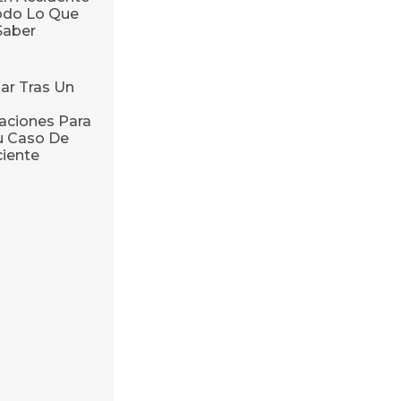
odo Lo Que
Saber
ar Tras Un
ciones Para
u Caso De
ciente