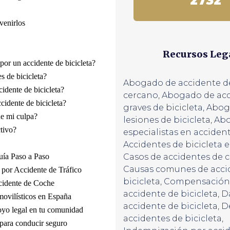
2732
venirlos
Recursos Leg
or un accidente de bicicleta?
s de bicicleta?
Abogado de accidente de
idente de bicicleta?
cercano
,
Abogado de acc
cidente de bicicleta?
graves de bicicleta
,
Abog
ue mi culpa?
lesiones de bicicleta
,
Ab
tivo?
especialistas en accident
Accidentes de bicicleta 
uía Paso a Paso
Casos de accidentes de ci
Causas comunes de acci
por Accidente de Tráfico
bicicleta
,
Compensación 
cidente de Coche
accidente de bicicleta
,
D
ovilísticos en España
accidente de bicicleta
,
D
oyo legal en tu comunidad
accidentes de bicicleta
,
 para conducir seguro