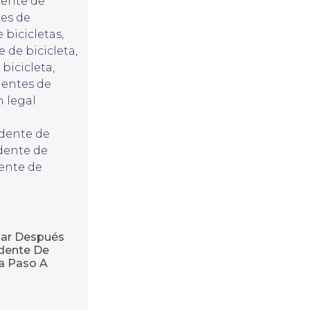
dente de
tes de
e bicicletas
,
 de bicicleta
,
bicicleta
,
dentes de
 legal
dente de
dente de
dente de
ar Después
dente De
ía Paso A