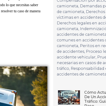
Compensación por acci
odo lo que necesitas saber
camioneta
,
Demandas po
resolver tu caso de manera
de camioneta
,
Derechos 
víctimas en accidentes 
Derechos legales en acc
camioneta
,
Indemnizaci
accidentes de camionet
comunes en accidentes 
camioneta
,
Peritos en r
de accidentes
,
Proceso le
accidente vehicular
,
Pru
necesarias en casos de a
tráfico
,
Responsabilidad
accidentes de camionet
Cómo Actu
De Un Acci
Tráfico: Gu
Paso