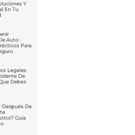
oluciones Y
l En Tu
d
enir
De Auto:
rácticos Para
eguro
os Legales
cidente De
o Que Debes
r Después De
te
stico? Guía
so