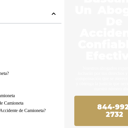
Un Abo
De
Accide
Confiab
Efecti
Nuestros abogados expe
neta?
lucharán por sus derechos y
compensación que se merece.
y obtenga la justicia que nec
nuestro número ah
amioneta
 de Camioneta
844-992
Accidente de Camioneta?
2732