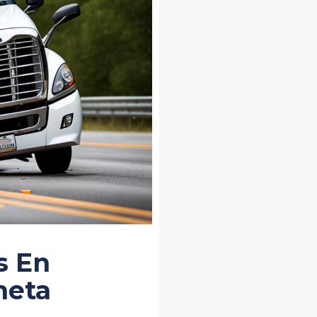
s En
neta