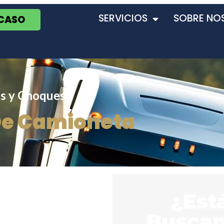
SERVICIOS
SOBRE NO
 CASO
s y Choques
De Camioneta
¿Est
Busca