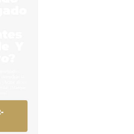
gado
ntes
le Y
vo?
rimentados
 obtendrán la
 ¡Actúe ahora
esita! ¡Marque
ora!
-