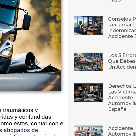
Consejos P
Reclamar 
Indemnizac
Accidente 
Los 5 Erro
Que Debes 
Un Acciden
Derechos L
Las Víctim
Accidente
Automovilí
España
 traumáticos y
ridas y confundidas
omo estos, contar con el
Accidente
os
abogados de
Automovilís