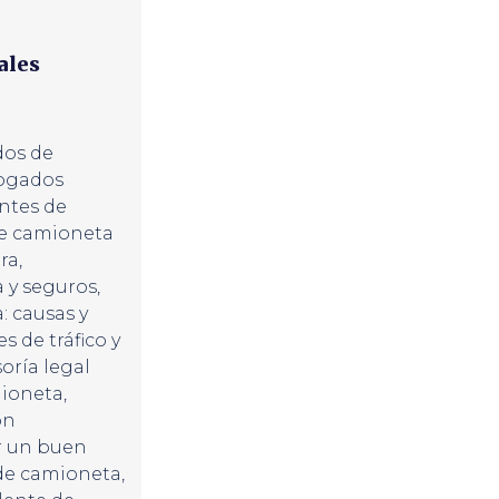
ales
os de
ogados
ntes de
de camioneta
ra
,
 y seguros
,
: causas y
s de tráfico y
oría legal
mioneta
,
on
r un buen
de camioneta
,