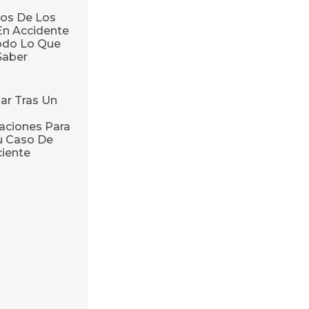
os De Los
En Accidente
odo Lo Que
Saber
ar Tras Un
ciones Para
u Caso De
ciente