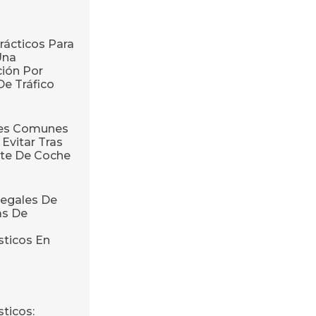
rácticos Para
Una
ión Por
De Tráfico
res Comunes
Evitar Tras
te De Coche
egales De
as De
sticos En
ticos: