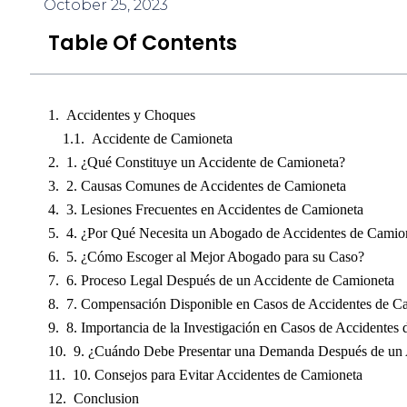
October 25, 2023
usando
un
Table Of Contents
lector
de
pantalla;
Presione
Control-
Accidentes y Choques
F10
Accidente de Camioneta
para
abrir
1. ¿Qué Constituye un Accidente de Camioneta?
un
2. Causas Comunes de Accidentes de Camioneta
menú
de
3. Lesiones Frecuentes en Accidentes de Camioneta
accesibilidad.
4. ¿Por Qué Necesita un Abogado de Accidentes de Camio
5. ¿Cómo Escoger al Mejor Abogado para su Caso?
6. Proceso Legal Después de un Accidente de Camioneta
7. Compensación Disponible en Casos de Accidentes de C
8. Importancia de la Investigación en Casos de Accidentes
9. ¿Cuándo Debe Presentar una Demanda Después de un 
10. Consejos para Evitar Accidentes de Camioneta
Conclusion