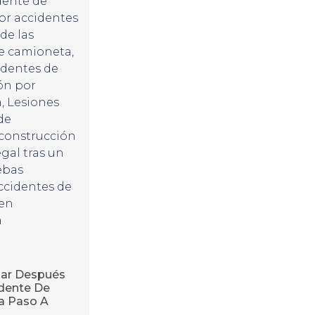
dente de
r accidentes
de las
de camioneta
,
identes de
ón por
a
,
Lesiones
de
econstrucción
gal tras un
ebas
ccidentes de
 en
a
ar Después
dente De
ía Paso A