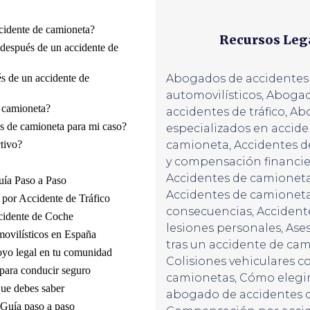
cidente de camioneta?
Recursos Leg
después de un accidente de
s de un accidente de
Abogados de accidentes
automovilísticos
,
Abogad
e camioneta?
accidentes de tráfico
,
Ab
s de camioneta para mi caso?
especializados en accide
tivo?
camioneta
,
Accidentes 
y compensación financie
Accidentes de camioneta
uía Paso a Paso
Accidentes de camioneta
por Accidente de Tráfico
consecuencias
,
Accidente
cidente de Coche
lesiones personales
,
Ases
ovilísticos en España
tras un accidente de ca
oyo legal en tu comunidad
Colisiones vehiculares c
 para conducir seguro
camionetas
,
Cómo elegi
que debes saber
abogado de accidentes 
 Guía paso a paso