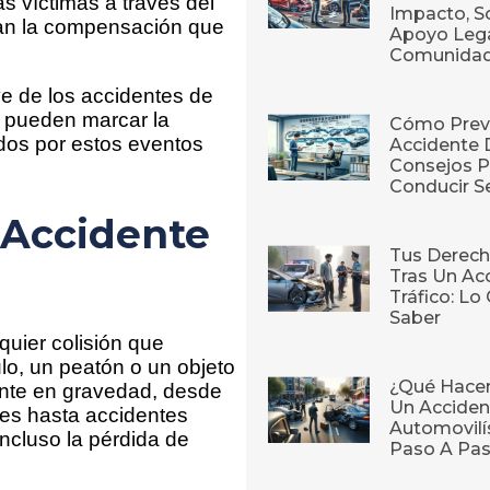
as víctimas a través del
Impacto, S
gan la compensación que
Apoyo Lega
Comunida
ve de los accidentes de
 pueden marcar la
Cómo Prev
ados por estos eventos
Accidente 
Consejos P
Conducir S
 Accidente
Tus Derech
Tras Un Ac
Tráfico: L
Saber
uier colisión que
lo, un peatón o un objeto
¿Qué Hace
mente en gravedad, desde
Un Acciden
es hasta accidentes
Automovilí
ncluso la pérdida de
Paso A Pa