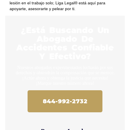
lesión en el trabajo solo; Liga Legal® está aquí para
apoyarte, asesorarte y pelear por ti.
¿Está Buscando Un
Abogado De
Accidentes Confiable
Y Efectivo?
Nuestros abogados experimentados lucharán por sus
derechos y obtendrán la compensación que se merece.
¡Actúe ahora y obtenga la justicia que necesita!
¡Marque nuestro número ahora!
844-992-2732