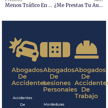
Menos Tráfico En La Autopista Se Traduce En Menos Choques, Pero También En Un Mayor Riesgo De Lesiones Graves
¿Me Prestas Tu Auto?
Abogados
Abogados
Abogados
De
De
De
Accidentes
Lesiones
Accidente
Personales
De
Trabajo
Accidentes
Mordeduras
De