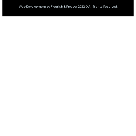
Web Development by Flourish & Prosper 2022 © All Rights Reserved.