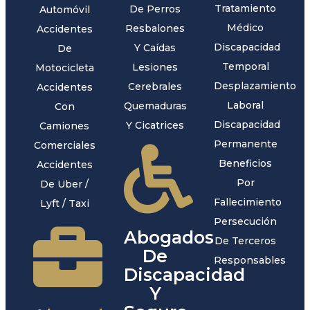
Tratamiento
De Perros
Automóvil
Médico
Resbalones
Accidentes
Discapacidad
Y Caídas
De
Temporal
Lesiones
Motocicleta
Desplazamiento
Cerebrales
Accidentes
Laboral
Quemaduras
Con
Discapacidad
Y Cicatrices
Camiones
Permanente
Comerciales
Beneficios
Accidentes
Por
De Uber /
Fallecimiento
Lyft / Taxi
Persecución
Abogados
De Terceros
De
Responsables
Discapacidad
Y