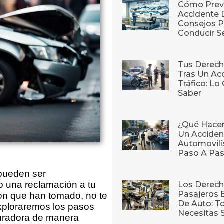
Cómo Prev
Accidente 
Consejos P
Conducir S
Tus Derech
Tras Un Ac
Tráfico: L
Saber
¿Qué Hace
Un Acciden
Automovilí
Paso A Pa
pueden ser
o una reclamación a tu
Los Derech
Pasajeros 
ión que han tomado, no te
De Auto: T
exploraremos los pasos
Necesitas 
guradora de manera