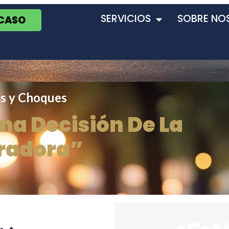
SERVICIOS
SOBRE NO
 CASO
s y Choques
a Decisión De La
radora”