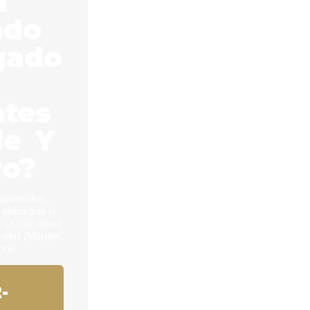
á
ndo
gado
ntes
le Y
vo?
rimentados
 obtendrán la
 ¡Actúe ahora
esita! ¡Marque
ora!
-