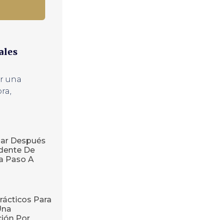
ales
r una
ora
,
ar Después
dente De
ía Paso A
rácticos Para
Una
ión Por