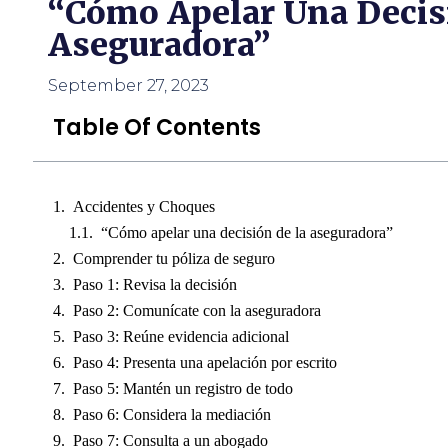
“Cómo Apelar Una Decis
usando
un
Aseguradora”
lector
de
pantalla;
September 27, 2023
Presione
Control-
Table Of Contents
F10
para
abrir
un
Accidentes y Choques
menú
de
“Cómo apelar una decisión de la aseguradora”
accesibilidad.
Comprender tu póliza de seguro
Paso 1: Revisa la decisión
Paso 2: Comunícate con la aseguradora
Paso 3: Reúne evidencia adicional
Paso 4: Presenta una apelación por escrito
Paso 5: Mantén un registro de todo
Paso 6: Considera la mediación
Paso 7: Consulta a un abogado