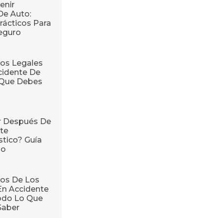
enir
De Auto:
rácticos Para
eguro
os Legales
cidente De
o Que Debes
r Después De
te
stico? Guía
so
os De Los
En Accidente
odo Lo Que
Saber