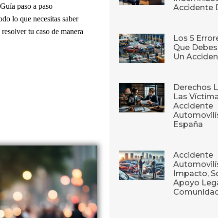
 Guía paso a paso
Accidente 
odo lo que necesitas saber
resolver tu caso de manera
Los 5 Erro
Que Debes 
Un Acciden
Derechos L
Las Víctim
Accidente
Automovilí
España
Accidente
Automovilís
Impacto, S
Apoyo Lega
Comunida