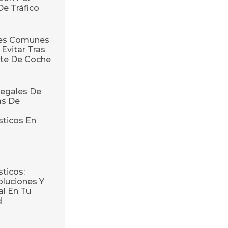
De Tráfico
res Comunes
Evitar Tras
te De Coche
egales De
as De
sticos En
ticos:
oluciones Y
l En Tu
d