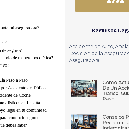
2732
 ante mi aseguradora?
Recursos Leg
nea?
Accidente de Auto
,
Apela
n de seguro?
Decisión de la Asegurad
ctuando de manera poco ética?
Aseguradora
tivo?
uía Paso a Paso
Cómo Actu
por Accidente de Tráfico
De Un Acci
Tráfico: Gu
cidente de Coche
Paso
ovilísticos en España
oyo legal en tu comunidad
Consejos P
 para conducir seguro
Reclamar 
que debes saber
Indemnizac