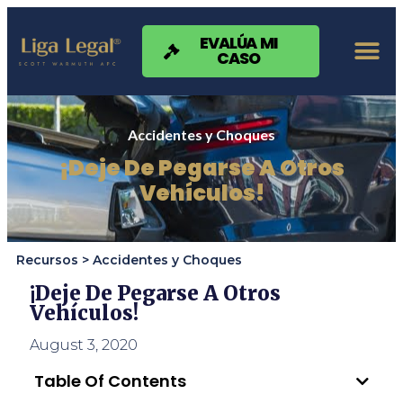
Nota:
este
sitio
EVALÚA MI
CASO
web
incluye
un
sistema
de
Accidentes y Choques
accesibilidad.
¡Deje De Pegarse A Otros
Vehículos!
Recursos >
Accidentes y Choques
¡Deje De Pegarse A Otros
Vehículos!
August 3, 2020
Table Of Contents