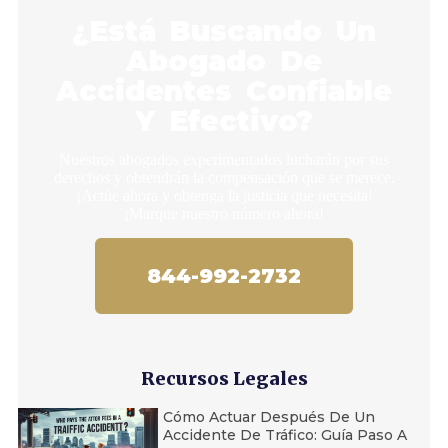
¿Está Buscando Un
Abogado De
Accidentes Confiable
Y Efectivo?
Nuestros abogados experimentados lucharán por sus
derechos y obtendrán la compensación que se merece.
¡Actúe ahora y obtenga la justicia que necesita!
¡Marque nuestro número ahora!
844-992-2732
Recursos Legales
Cómo Actuar Después De Un
Accidente De Tráfico: Guía Paso A