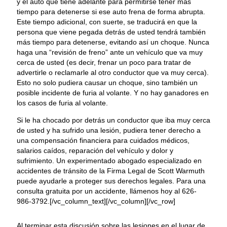
y el auto que tiene adelante para permitirse tener más
tiempo para detenerse si ese auto frena de forma abrupta.
Este tiempo adicional, con suerte, se traducirá en que la
persona que viene pegada detrás de usted tendrá también
más tiempo para detenerse, evitando así un choque. Nunca
haga una “revisión de freno” ante un vehículo que va muy
cerca de usted (es decir, frenar un poco para tratar de
advertirle o reclamarle al otro conductor que va muy cerca).
Esto no solo pudiera causar un choque, sino también un
posible incidente de furia al volante. Y no hay ganadores en
los casos de furia al volante.
Si le ha chocado por detrás un conductor que iba muy cerca
de usted y ha sufrido una lesión, pudiera tener derecho a
una compensación financiera para cuidados médicos,
salarios caídos, reparación del vehículo y dolor y
sufrimiento. Un experimentado abogado especializado en
accidentes de tránsito de la Firma Legal de Scott Warmuth
puede ayudarle a proteger sus derechos legales. Para una
consulta gratuita por un accidente, llámenos hoy al 626-
986-3792.[/vc_column_text][/vc_column][/vc_row]
Al terminar esta discusión sobre las lesiones en el lugar de