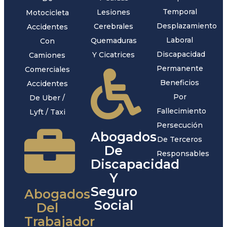
Temporal
Lesiones
Motocicleta
Desplazamiento
Cerebrales
Accidentes
Laboral
Quemaduras
Con
Discapacidad
Y Cicatrices
Camiones
Permanente
Comerciales
Beneficios
Accidentes
Por
De Uber /
Fallecimiento
Lyft / Taxi
Persecución
Abogados
De Terceros
De
Responsables
Discapacidad
Y
Seguro
Abogados
Social
Del
Trabajador