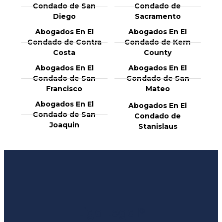
Condado de San
Condado de
Diego
Sacramento
Abogados En El
Abogados En El
Condado de Contra
Condado de Kern
Costa
County
Abogados En El
Abogados En El
Condado de San
Condado de San
Francisco
Mateo
Abogados En El
Abogados En El
Condado de San
Condado de
Joaquin
Stanislaus
Liga Legal®