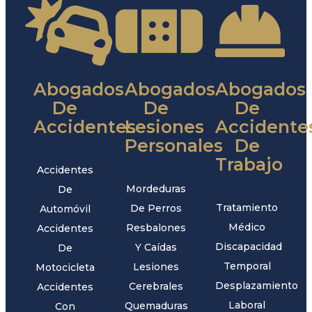
Abogados
Abogados
Abogados
De
De
De
Accidentes
Lesiones
Accidente
Personales
De
Trabajo
Accidentes
Mordeduras
De
Tratamiento
De Perros
Automóvil
Médico
Resbalones
Accidentes
Discapacidad
Y Caídas
De
Temporal
Lesiones
Motocicleta
Desplazamiento
Cerebrales
Accidentes
Laboral
Quemaduras
Con