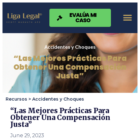
Nota:
este
sitio
EVALÚA MI
CASO
web
incluye
un
sistema
de
Accidentes y Choques
accesibilidad.
“Las Mejores Prácticas Para
Obtener Una Compensación
Justa”
Recursos >
Accidentes y Choques
“Las Mejores Prácticas Para
Obtener Una Compensación
Justa”
June 29, 2023