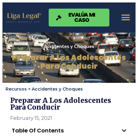
Nota:
este
sitio
EVALÚA MI
CASO
web
incluye
un
sistema
de
Accidentes y Choques
accesibilidad.
Preparar A Los Adolescentes
Para Conducir
Recursos >
Accidentes y Choques
Preparar A Los Adolescentes
Para Conducir
February 15, 2021
Table Of Contents