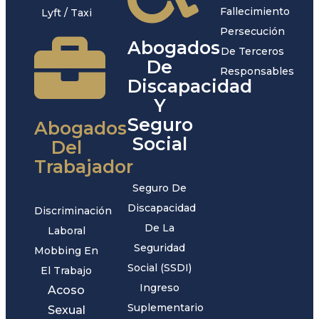
Fallecimiento
Lyft / Taxi
Persecución
Abogados
De Terceros
De
Responsables
Discapacidad
Y
Seguro
Abogados
Social
Del
Trabajador
Seguro De
Discapacidad
Discriminación
De La
Laboral
Seguridad
Mobbing En
Social (SSDI)
El Trabajo
Ingreso
Acoso
Suplementario
Sexual