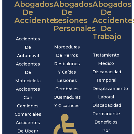
Abogados
Abogados
Abogados
De
De
De
Accidentes
Lesiones
Accidente
Personales
De
Trabajo
Accidentes
Mordeduras
De
Tratamiento
De Perros
Automóvil
Médico
Resbalones
Accidentes
Discapacidad
Y Caídas
De
Temporal
Lesiones
Motocicleta
Desplazamiento
Cerebrales
Accidentes
Laboral
Quemaduras
Con
Discapacidad
Y Cicatrices
Camiones
Permanente
Comerciales
Beneficios
Accidentes
Por
De Uber /