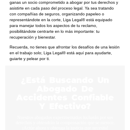
ganas un socio comprometido a abogar por tus derechos y
asistirte en cada paso del proceso legal. Ya sea tratando
con compañías de seguros, organizando papeleo o
representándote en la corte, Liga Legal® está equipado
para manejar todos los aspectos de tu reclamo,
posibilitándote centrarte en lo más importante: tu
recuperación y bienestar.
Recuerda, no tienes que afrontar los desafíos de una lesión
en el trabajo solo; Liga Legal® está aquí para ayudarte,
guiarte y pelear por ti.
¿Está Buscando Un
Abogado De
Accidentes Confiable
Y Efectivo?
Nuestros abogados experimentados lucharán por sus
derechos y obtendrán la compensación que se merece.
¡Actúe ahora y obtenga la justicia que necesita!