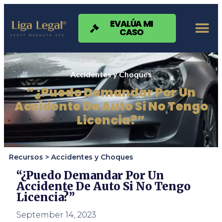
Nota:
este
sitio
EVALÚA MI
CASO
web
incluye
un
sistema
de
Accidentes y Choques
accesibilidad.
“¿Puedo Demandar Por Un
Accidente De Auto Si No Tengo
Licencia?”
Recursos >
Accidentes y Choques
“¿Puedo Demandar Por Un
Accidente De Auto Si No Tengo
Licencia?”
September 14, 2023