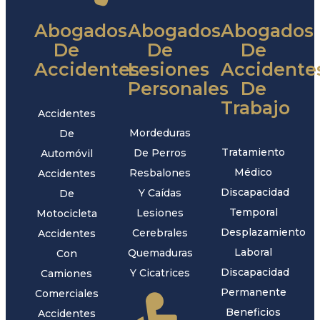
Abogados
Abogados
Abogados
De
De
De
Accidentes
Lesiones
Accidente
Personales
De
Trabajo
Accidentes
Mordeduras
De
Tratamiento
De Perros
Automóvil
Médico
Resbalones
Accidentes
Discapacidad
Y Caídas
De
Temporal
Lesiones
Motocicleta
Desplazamiento
Cerebrales
Accidentes
Laboral
Quemaduras
Con
Discapacidad
Y Cicatrices
Camiones
Permanente
Comerciales
Beneficios
Accidentes