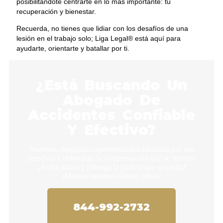
posibilitándote centrarte en lo más importante: tu
recuperación y bienestar.
Recuerda, no tienes que lidiar con los desafíos de una
lesión en el trabajo solo; Liga Legal® está aquí para
ayudarte, orientarte y batallar por ti.
¿Está Buscando Un
Abogado De
Accidentes Confiable
Y Efectivo?
Nuestros abogados experimentados lucharán por sus
derechos y obtendrán la compensación que se merece.
¡Actúe ahora y obtenga la justicia que necesita!
¡Marque nuestro número ahora!
844-992-2732