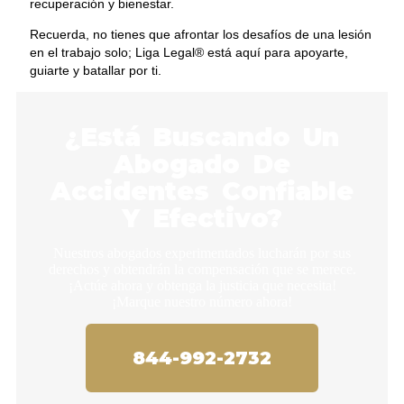
recuperación y bienestar.
Recuerda, no tienes que afrontar los desafíos de una lesión
en el trabajo solo; Liga Legal® está aquí para apoyarte,
guiarte y batallar por ti.
¿Está Buscando Un
Abogado De
Accidentes Confiable
Y Efectivo?
Nuestros abogados experimentados lucharán por sus
derechos y obtendrán la compensación que se merece.
¡Actúe ahora y obtenga la justicia que necesita!
¡Marque nuestro número ahora!
844-992-2732