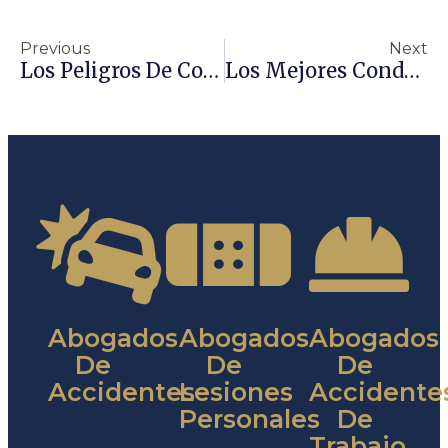
Previous
Next
Los Peligros De Conducir Con Sueño
Los Mejores Conductores De Estados Unidos No Son Del Sur De California
Abogados
Abogados
Abogados
De
De
De
Accidentes
Lesiones
Accidente
Personales
De
Trabajo