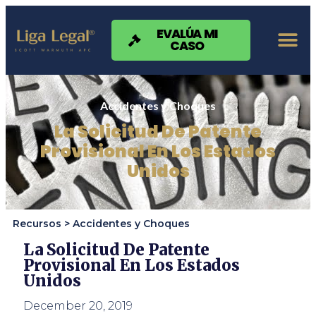
Nota:
este
sitio
EVALÚA MI
CASO
web
incluye
un
sistema
de
Accidentes y Choques
accesibilidad.
La Solicitud De Patente
Provisional En Los Estados
Unidos
Recursos >
Accidentes y Choques
La Solicitud De Patente
Provisional En Los Estados
Unidos
December 20, 2019