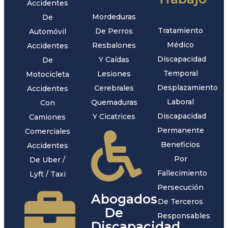
Accidentes
Mordeduras
De
Tratamiento
De Perros
Automóvil
Médico
Resbalones
Accidentes
Discapacidad
Y Caídas
De
Temporal
Lesiones
Motocicleta
Desplazamiento
Cerebrales
Accidentes
Laboral
Quemaduras
Con
Discapacidad
Y Cicatrices
Camiones
Permanente
Comerciales
Beneficios
Accidentes
Por
De Uber /
Fallecimiento
Lyft / Taxi
Persecución
Abogados
De Terceros
De
Responsables
Discapacidad