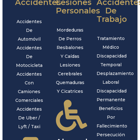
Accidentes
Lesiones
Accidente
Personales
De
Trabajo
Accidentes
Mordeduras
De
Tratamiento
De Perros
Automóvil
Médico
Resbalones
Accidentes
Discapacidad
Y Caídas
De
Temporal
Lesiones
Motocicleta
Desplazamiento
Cerebrales
Accidentes
Laboral
Quemaduras
Con
Discapacidad
Y Cicatrices
Camiones
Permanente
Comerciales
Beneficios
Accidentes
Por
De Uber /
Fallecimiento
Lyft / Taxi
Persecución