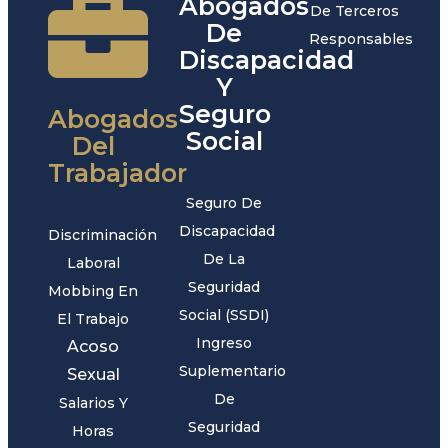
Abogados
De Terceros
De
Responsables
Discapacidad
Y
Seguro
Abogados
Social
Del
Trabajador
Seguro De
Discapacidad
Discriminación
De La
Laboral
Seguridad
Mobbing En
Social (SSDI)
El Trabajo
Ingreso
Acoso
Suplementario
Sexual
De
Salarios Y
Seguridad
Horas