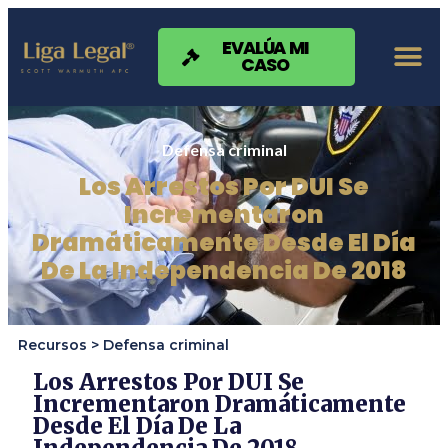
Nota:
este
sitio
EVALÚA MI
CASO
web
incluye
un
sistema
de
Defensa criminal
accesibilidad.
Los Arrestos Por DUI Se
Incrementaron
Dramáticamente Desde El Día
De La Independencia De 2018
Recursos >
Defensa criminal
Los Arrestos Por DUI Se
Incrementaron Dramáticamente
Desde El Día De La