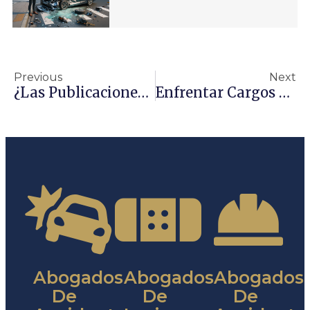
Previous
Next
¿Las Publicaciones De Facebook Son Admisibles Como Evidencia?
Enfrentar Cargos Penales Por Violencia Doméstica
Abogados
Abogados
Abogados
De
De
De