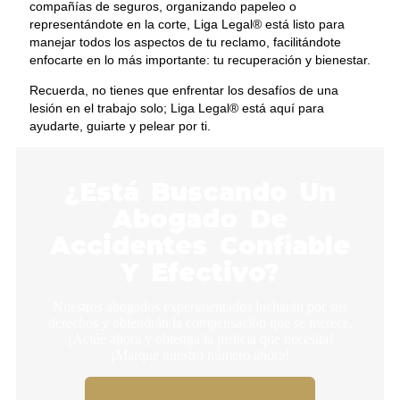
compañías de seguros, organizando papeleo o
representándote en la corte, Liga Legal® está listo para
manejar todos los aspectos de tu reclamo, facilitándote
enfocarte en lo más importante: tu recuperación y bienestar.
Recuerda, no tienes que enfrentar los desafíos de una
lesión en el trabajo solo; Liga Legal® está aquí para
ayudarte, guiarte y pelear por ti.
¿Está Buscando Un
Abogado De
Accidentes Confiable
Y Efectivo?
Nuestros abogados experimentados lucharán por sus
derechos y obtendrán la compensación que se merece.
¡Actúe ahora y obtenga la justicia que necesita!
¡Marque nuestro número ahora!