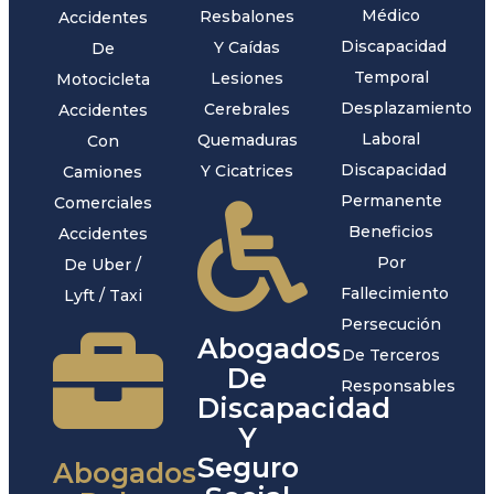
Médico
Resbalones
Accidentes
Discapacidad
Y Caídas
De
Temporal
Lesiones
Motocicleta
Desplazamiento
Cerebrales
Accidentes
Laboral
Quemaduras
Con
Discapacidad
Y Cicatrices
Camiones
Permanente
Comerciales
Beneficios
Accidentes
Por
De Uber /
Fallecimiento
Lyft / Taxi
Persecución
Abogados
De Terceros
De
Responsables
Discapacidad
Y
Seguro
Abogados