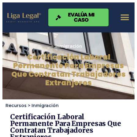
Nota:
este
sitio
EVALÚA MI
CASO
web
incluye
un
sistema
de
Inmigración
accesibilidad.
Certificación Laboral
Permanente Para Empresas
Que Contratan Trabajadores
Extranjeros
Recursos >
Inmigración
Certificación Laboral
Permanente Para Empresas Que
Contratan Trabajadores