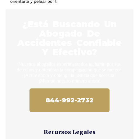
orientarte y pelear por ti.
¿Está Buscando Un
Abogado De
Accidentes Confiable
Y Efectivo?
Nuestros abogados experimentados lucharán por sus
derechos y obtendrán la compensación que se merece.
¡Actúe ahora y obtenga la justicia que necesita!
¡Marque nuestro número ahora!
844-992-2732
Recursos Legales