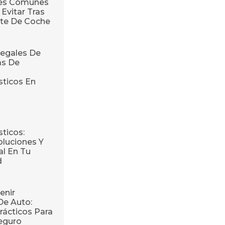
res Comunes
Evitar Tras
te De Coche
egales De
as De
sticos En
ticos:
oluciones Y
l En Tu
d
enir
De Auto:
rácticos Para
eguro