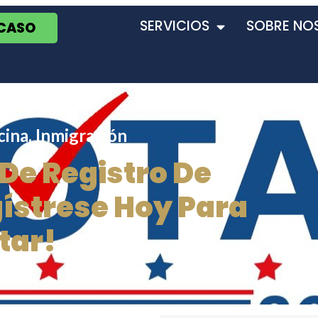
SERVICIOS
SOBRE NO
 CASO
cina
,
Inmigración
De Registro De
ístrese Hoy Para
tar!