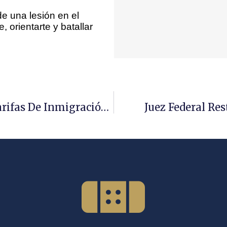
de una lesión en el
, orientarte y batallar
USCIS Incrementará Drásticamente Las Tarifas De Inmigración Y Naturalización A Partir Del 2 De Octubre
Juez Federal R