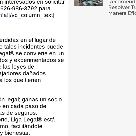
n interesados en solicitar
Recomenda
Resolver T
l 626-986-3792 para
Manera Efi
nía
![/vc_column_text]
érdidas en el lugar de
e tales incidentes puede
egal® se convierte en un
os y experimentados se
 las leyes de
bajadores dañados
a los que tienen
ón legal; ganas un socio
te en cada paso del
as de seguros,
rte, Liga Legal® está
mo, facilitándote
y bienestar.