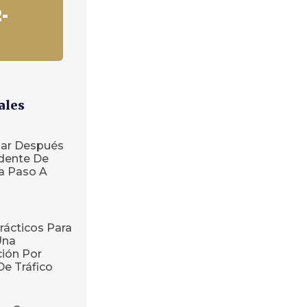
-
ales
ar Después
dente De
ía Paso A
rácticos Para
Una
ión Por
De Tráfico