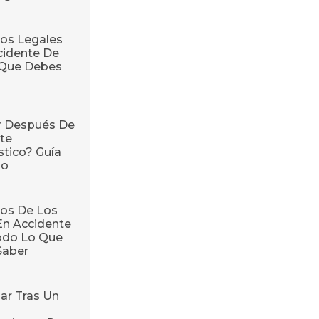
os Legales
cidente De
o Que Debes
r Después De
te
stico? Guía
so
os De Los
En Accidente
odo Lo Que
Saber
ar Tras Un