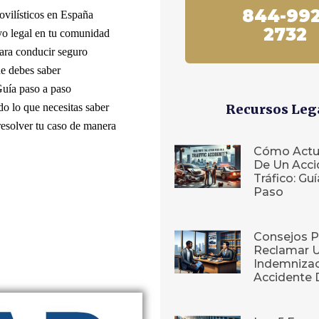
844-992
vilísticos en España
2732
yo legal en tu comunidad
ara conducir seguro
ue debes saber
Guía paso a paso
do lo que necesitas saber
Recursos Leg
esolver tu caso de manera
Cómo Actu
De Un Acci
Tráfico: Gu
Paso
Consejos P
Reclamar 
Indemnizac
Accidente 