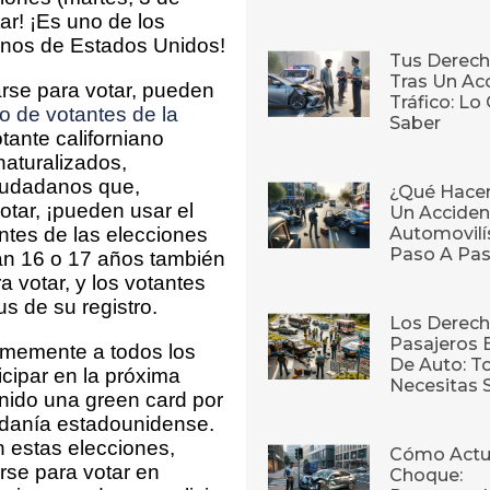
ar! ¡Es uno de los
anos de Estados Unidos!
Tus Derech
Tras Un Ac
arse para votar, pueden
Tráfico: L
ro de votantes de la
Saber
otante californiano
naturalizados,
iudadanos que,
¿Qué Hace
otar, ¡pueden usar el
Un Acciden
antes de las elecciones
Automovilí
Paso A Pa
an 16 o 17 años también
a votar, y los votantes
us de su registro.
Los Derech
Pasajeros 
rmemente a todos los
De Auto: T
icipar en la próxima
Necesitas 
nido una green card por
adanía estadounidense.
n estas elecciones,
Cómo Actu
rse para votar en
Choque: