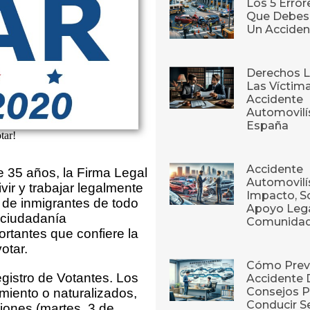
Los 5 Erro
Que Debes 
Un Acciden
Derechos L
Las Víctim
Accidente
Automovilí
España
tar!
Accidente
 35 años, la Firma Legal
Automovilís
ir y trabajar legalmente
Impacto, S
de inmigrantes de todo
Apoyo Lega
 ciudadanía
Comunida
rtantes que confiere la
otar.
Cómo Prev
gistro de Votantes. Los
Accidente 
Consejos P
iento o naturalizados,
Conducir S
iones (martes, 3 de