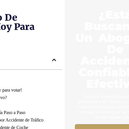
¿Est
o De
Busca
Hoy Para
Un Abo
De
Accide
Confiab
Efecti
 para votar!
Nuestros abogados expe
ivo?
lucharán por sus derechos y
compensación que se merece.
y obtenga la justicia que nec
a Paso a Paso
nuestro número ah
or Accidente de Tráfico
idente de Coche