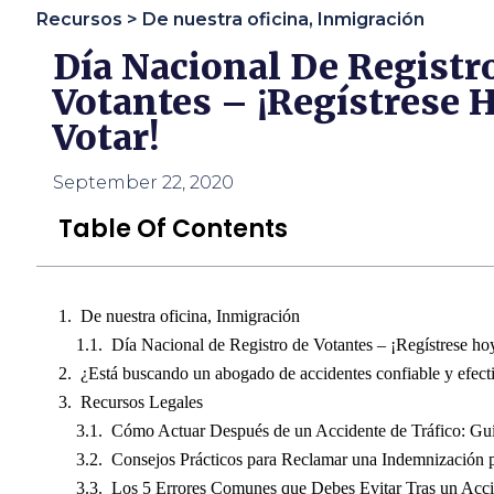
usando
Recursos >
De nuestra oficina
,
Inmigración
un
lector
Día Nacional De Registr
de
Votantes – ¡Regístrese 
pantalla;
Presione
Votar!
Control-
F10
para
September 22, 2020
abrir
un
Table Of Contents
menú
de
accesibilidad.
De nuestra oficina, Inmigración
Día Nacional de Registro de Votantes – ¡Regístrese hoy
¿Está buscando un abogado de accidentes confiable y efect
Recursos Legales
Cómo Actuar Después de un Accidente de Tráfico: Guí
Consejos Prácticos para Reclamar una Indemnización p
Los 5 Errores Comunes que Debes Evitar Tras un Acc