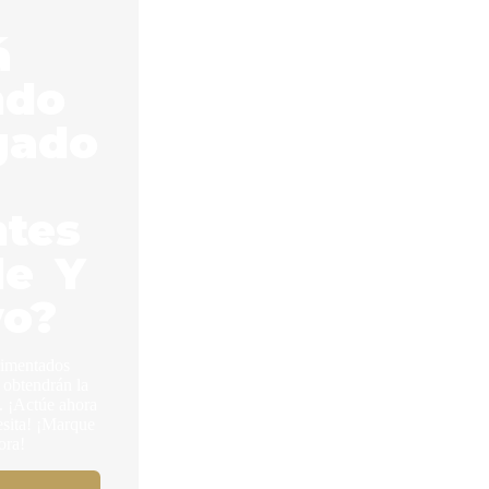
á
ndo
gado
ntes
le Y
vo?
rimentados
 obtendrán la
 ¡Actúe ahora
esita! ¡Marque
ora!