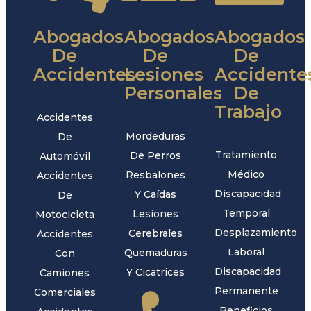
Abogados
Abogados
Abogados
De
De
De
Accidentes
Lesiones
Accidente
Personales
De
Trabajo
Accidentes
Mordeduras
De
Tratamiento
De Perros
Automóvil
Médico
Resbalones
Accidentes
Discapacidad
Y Caídas
De
Temporal
Lesiones
Motocicleta
Desplazamiento
Cerebrales
Accidentes
Laboral
Quemaduras
Con
Discapacidad
Y Cicatrices
Camiones
Permanente
Comerciales
Beneficios