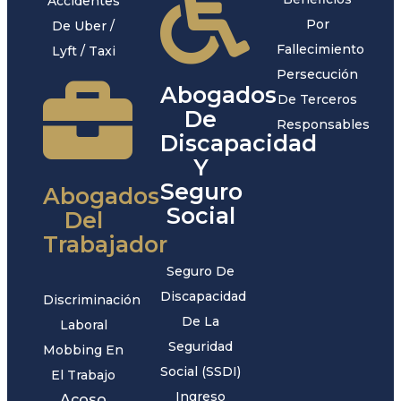
Accidentes
Por
De Uber /
Fallecimiento
Lyft / Taxi
Persecución
Abogados
De Terceros
De
Responsables
Discapacidad
Y
Seguro
Abogados
Social
Del
Trabajador
Seguro De
Discapacidad
Discriminación
De La
Laboral
Seguridad
Mobbing En
Social (SSDI)
El Trabajo
Ingreso
Acoso