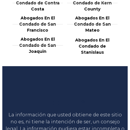
Condado de Contra
Condado de Kern
Costa
County
Abogados En El
Abogados En El
Condado de San
Condado de San
Francisco
Mateo
Abogados En El
Abogados En El
Condado de San
Condado de
Joaquin
Stanislaus
Liga Legal®
La información que usted obtiene de este sitio
no es, ni tiene la intención de ser, un consejo
legal. La información pudiera estar incompleta o