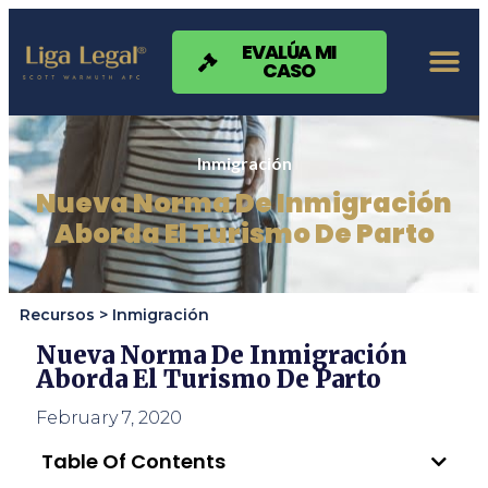
Nota:
este
sitio
EVALÚA MI
CASO
web
incluye
un
sistema
de
Inmigración
accesibilidad.
Nueva Norma De Inmigración
Aborda El Turismo De Parto
Recursos >
Inmigración
Nueva Norma De Inmigración
Aborda El Turismo De Parto
February 7, 2020
Table Of Contents