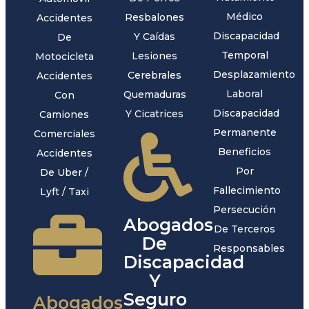
Médico
Resbalones
Accidentes
Discapacidad
Y Caídas
De
Temporal
Lesiones
Motocicleta
Desplazamiento
Cerebrales
Accidentes
Laboral
Quemaduras
Con
Discapacidad
Y Cicatrices
Camiones
Permanente
Comerciales
Beneficios
Accidentes
Por
De Uber /
Fallecimiento
Lyft / Taxi
Persecución
Abogados
De Terceros
De
Responsables
Discapacidad
Y
Seguro
Abogados