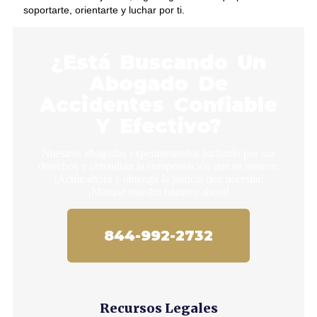
soportarte, orientarte y luchar por ti.
¿Está Buscando Un
Abogado De
Accidentes Confiable
Y Efectivo?
Nuestros abogados experimentados lucharán por sus
derechos y obtendrán la compensación que se merece.
¡Actúe ahora y obtenga la justicia que necesita!
¡Marque nuestro número ahora!
844-992-2732
Recursos Legales