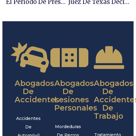
El Periodo De Presentación De Peticiones De H-1B Para 2021 (año Fiscal 2022) Está Abierto
Juez De Texas Declara Ilegal Al Programa DACA
Abogados
Abogados
Abogados
De
De
De
Accidentes
Lesiones
Accidente
Personales
De
Trabajo
Accidentes
Mordeduras
De
Tratamiento
De Perros
Automóvil