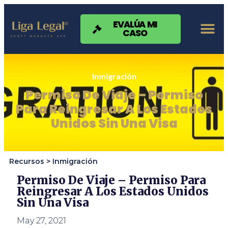
Nota:
este
sitio
EVALÚA MI
CASO
web
incluye
un
sistema
de
Inmigración
accesibilidad.
Permiso De Viaje – Permiso
Para Reingresar A Los Estados
Unidos Sin Una Visa
Recursos >
Inmigración
Permiso De Viaje – Permiso Para
Reingresar A Los Estados Unidos
Sin Una Visa
May 27, 2021