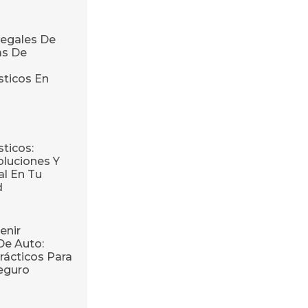
egales De
as De
sticos En
ticos:
oluciones Y
l En Tu
d
enir
De Auto:
rácticos Para
eguro