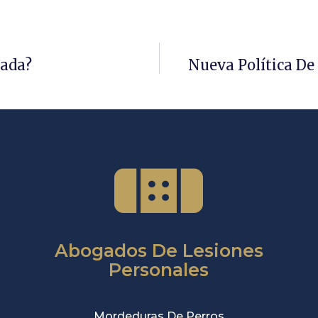
zada?
Nueva Política De
Abogados De Lesiones
Personales
Mordeduras De Perros