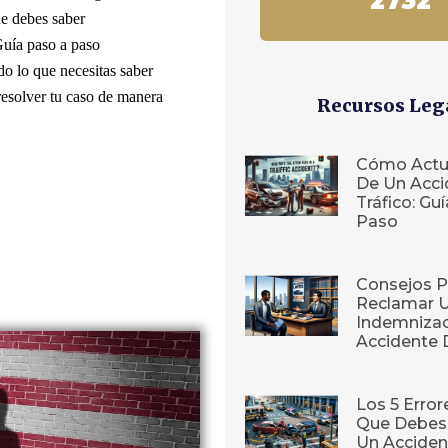
2732
ue debes saber
Guía paso a paso
do lo que necesitas saber
esolver tu caso de manera
Recursos Leg
Cómo Actu
De Un Acci
Tráfico: Gu
Paso
Consejos P
Reclamar 
Indemnizac
Accidente 
Los 5 Erro
Que Debes 
Un Acciden