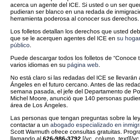
acerca un agente del ICE. Si usted o un ser que
pudieran ser blanco en una redada de inmigrac
herramienta poderosa al conocer sus derechos.
Los folletos detallan los derechos que usted de
que se le acerquen agentes del ICE en
su hoga
público
.
Puede descargar todos los folletos de “Conoce 
varios idiomas en su
página web
.
No está claro si las redadas del ICE se llevarán
Ángeles en el futuro cercano. Antes de las reda
semana pasada, el jefe del Departamento de Pol
Michel Moore, anunció que 140 personas pudiera
área de Los Ángeles.
Las personas que tengan preguntas sobre la ley
contactar a un
abogado especializado en inmigr
Scott Warmuth ofrece consultas gratuitas. Prog
llamando al
626-986-3792
.[/vc_column_text][/v