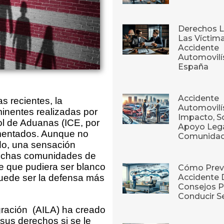
Derechos L
Las Víctim
Accidente
Automovilí
España
Accidente
 recientes, la
Automovilís
inentes realizadas por
Impacto, S
rol de Aduanas (ICE, por
Apoyo Lega
umentados. Aunque no
Comunida
do, una sensación
muchas comunidades de
te que pudiera ser blanco
Cómo Prev
Accidente 
uede ser la defensa más
Consejos P
Conducir S
ración (AILA) ha creado
 sus derechos si se le