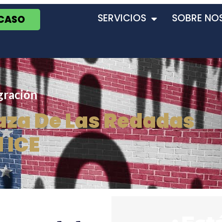
SERVICIOS
SOBRE NO
 CASO
gración
aza De Las Redadas
 ICE