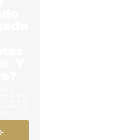
á
ndo
gado
ntes
le Y
vo?
rimentados
 obtendrán la
 ¡Actúe ahora
esita! ¡Marque
ora!
-