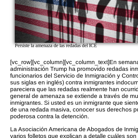
Persiste la amenaza de las redadas del ICE
[vc_row][vc_column][vc_column_text]En semanas
administración Trump ha promovido redadas inm
funcionarios del Servicio de Inmigración y Cont
sus siglas en inglés) contra inmigrantes indoc
pareciera que las redadas realmente han ocurri
general de amenaza se extiende a través de 
inmigrantes. Si usted es un inmigrante que sien
de una redada masiva, conocer sus derechos p
poderosa contra la detención.
La Asociación Americana de Abogados de Inmig
varios folletos que explican a detalle cuáles son