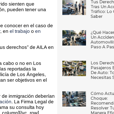
Tus Derech
rido sienten que
Tras Un Ac
ión, pueden tener una
Tráfico: L
Saber
be conocer en el caso de
r
, en
el trabajo
o
en
¿Qué Hace
Un Acciden
Automovilí
Paso A Pa
tus derechos” de AILA en
Los Derech
 a cabo o no en Los
Pasajeros 
das reportadas la
De Auto: T
icía de Los Ángeles,
Necesitas 
n ser objetivos en el
Cómo Actu
 de inmigración deberían
Choque:
ación
. La Firma Legal de
Recomenda
rama su consulta hoy
Resolver T
c_column][/vc_row]
Manera Efi