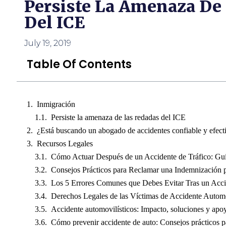
Persiste La Amenaza De
usando
un
Del ICE
lector
de
pantalla;
July 19, 2019
Presione
Control-
Table Of Contents
F10
para
abrir
un
Inmigración
menú
de
Persiste la amenaza de las redadas del ICE
accesibilidad.
¿Está buscando un abogado de accidentes confiable y efect
Recursos Legales
Cómo Actuar Después de un Accidente de Tráfico: Guí
Consejos Prácticos para Reclamar una Indemnización p
Los 5 Errores Comunes que Debes Evitar Tras un Acc
Derechos Legales de las Víctimas de Accidente Automo
Accidente automovilísticos: Impacto, soluciones y apo
Cómo prevenir accidente de auto: Consejos prácticos p