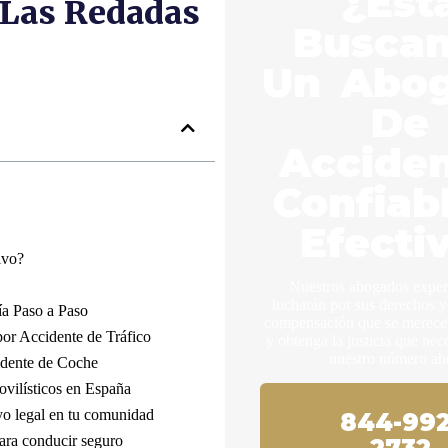
¿Est
 Las Redadas
Busca
Un Abo
De
Accide
Confiab
Efecti
ivo?
Nuestros abogados expe
lucharán por sus derechos y
a Paso a Paso
compensación que se merece.
or Accidente de Tráfico
y obtenga la justicia que nec
nuestro número ah
idente de Coche
vilísticos en España
yo legal en tu comunidad
844-992
ara conducir seguro