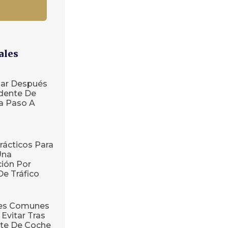
ales
ar Después
dente De
ía Paso A
rácticos Para
Una
ión Por
De Tráfico
res Comunes
Evitar Tras
te De Coche