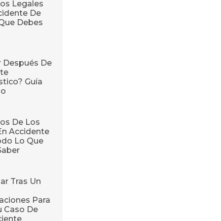
os Legales
cidente De
o Que Debes
r Después De
te
stico? Guía
so
os De Los
En Accidente
odo Lo Que
Saber
ar Tras Un
ciones Para
u Caso De
ciente