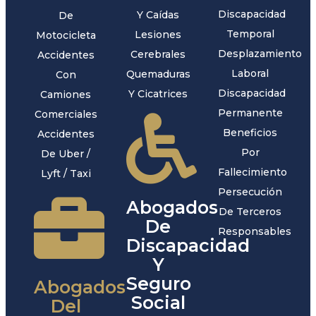
Discapacidad
Y Caídas
De
Temporal
Lesiones
Motocicleta
Desplazamiento
Cerebrales
Accidentes
Laboral
Quemaduras
Con
Discapacidad
Y Cicatrices
Camiones
Permanente
Comerciales
Beneficios
Accidentes
Por
De Uber /
Fallecimiento
Lyft / Taxi
Persecución
Abogados
De Terceros
De
Responsables
Discapacidad
Y
Seguro
Abogados
Social
Del