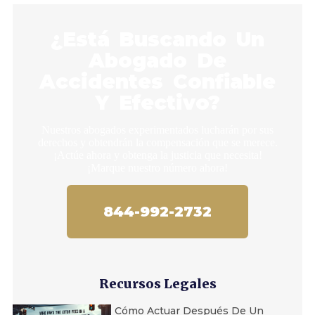
¿Está Buscando Un
Abogado De
Accidentes Confiable
Y Efectivo?
Nuestros abogados experimentados lucharán por sus
derechos y obtendrán la compensación que se merece.
¡Actúe ahora y obtenga la justicia que necesita!
¡Marque nuestro número ahora!
844-992-2732
Recursos Legales
Cómo Actuar Después De Un