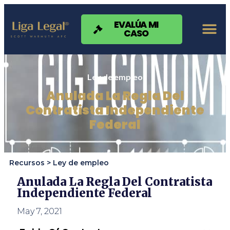
Nota:
este
sitio
EVALÚA MI
CASO
web
incluye
un
sistema
de
Ley de empleo
accesibilidad.
Anulada La Regla Del
Contratista Independiente
Federal
Recursos >
Ley de empleo
Anulada La Regla Del Contratista
Independiente Federal
May 7, 2021