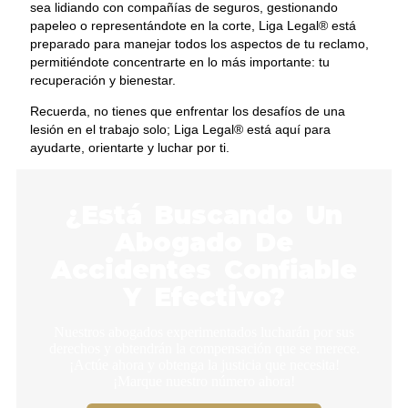
sea lidiando con compañías de seguros, gestionando
papeleo o representándote en la corte, Liga Legal® está
preparado para manejar todos los aspectos de tu reclamo,
permitiéndote concentrarte en lo más importante: tu
recuperación y bienestar.
Recuerda, no tienes que enfrentar los desafíos de una
lesión en el trabajo solo; Liga Legal® está aquí para
ayudarte, orientarte y luchar por ti.
¿Está Buscando Un
Abogado De
Accidentes Confiable
Y Efectivo?
Nuestros abogados experimentados lucharán por sus
derechos y obtendrán la compensación que se merece.
¡Actúe ahora y obtenga la justicia que necesita!
¡Marque nuestro número ahora!