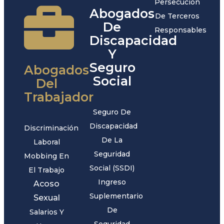
Persecución
Abogados
De Terceros
De
Responsables
Discapacidad
Y
Seguro
Abogados
Social
Del
Trabajador
Seguro De
Discapacidad
Discriminación
De La
Laboral
Seguridad
Mobbing En
Social (SSDI)
El Trabajo
Ingreso
Acoso
Suplementario
Sexual
De
Salarios Y
Seguridad