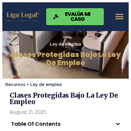
Nota:
este
sitio
EVALÚA MI
CASO
web
incluye
un
sistema
de
Ley de empleo
accesibilidad.
Clases Protegidas Bajo La Ley
De Empleo
Recursos >
Ley de empleo
Clases Protegidas Bajo La Ley De
Empleo
August 21, 2020
Table Of Contents