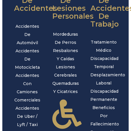
De
De
De
Accidentes
Lesiones
Accidente
Personales
De
Trabajo
Accidentes
Mordeduras
De
Tratamiento
De Perros
Automóvil
Médico
Resbalones
Accidentes
Discapacidad
Y Caídas
De
Temporal
Lesiones
Motocicleta
Desplazamiento
Cerebrales
Accidentes
Laboral
Quemaduras
Con
Discapacidad
Y Cicatrices
Camiones
Permanente
Comerciales
Beneficios
Accidentes
Por
De Uber /
Fallecimiento
Lyft / Taxi