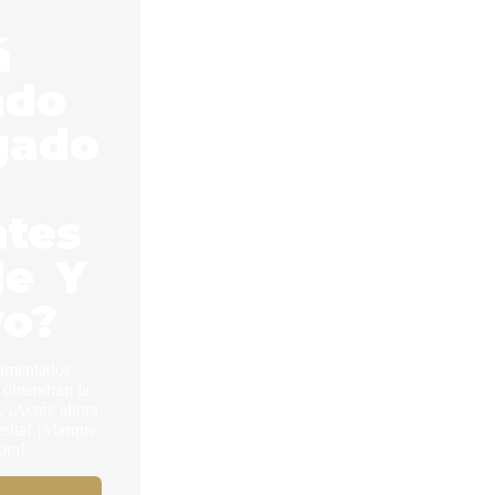
á
ndo
gado
ntes
le Y
vo?
rimentados
 obtendrán la
 ¡Actúe ahora
esita! ¡Marque
ora!