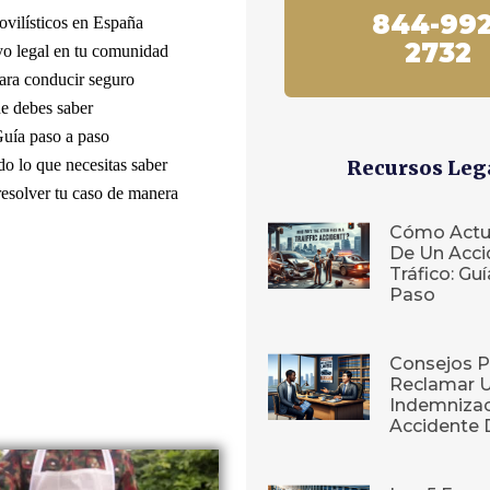
844-992
vilísticos en España
2732
yo legal en tu comunidad
ara conducir seguro
ue debes saber
Guía paso a paso
do lo que necesitas saber
Recursos Leg
esolver tu caso de manera
Cómo Actu
De Un Acci
Tráfico: Gu
Paso
Consejos P
Reclamar 
Indemnizac
Accidente 