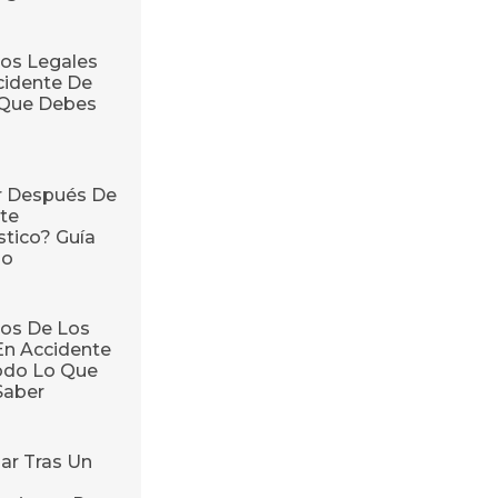
os Legales
cidente De
o Que Debes
r Después De
te
stico? Guía
so
os De Los
En Accidente
odo Lo Que
Saber
ar Tras Un