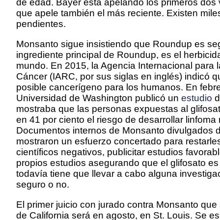
de edad. Bayer está apelando los primeros dos v
que apele también el más reciente. Existen mil
pendientes.
Monsanto sigue insistiendo que Roundup es segur
ingrediente principal de Roundup, es el herbicid
mundo. En 2015, la Agencia Internacional para l
Cáncer (IARC, por sus siglas en inglés) indicó qu
posible cancerígeno para los humanos. En febre
Universidad de Washington publicó un
estudio
d
mostraba que las personas expuestas al glifosa
en 41 por ciento el riesgo de desarrollar linfoma
Documentos internos de Monsanto divulgados du
mostraron un esfuerzo concertado para restarles
científicos negativos, publicitar estudios favorab
propios estudios asegurando que el glifosato e
todavía tiene que llevar a cabo alguna investig
seguro o no.
El primer juicio con jurado contra Monsanto que 
de California será en agosto, en St. Louis. Se e