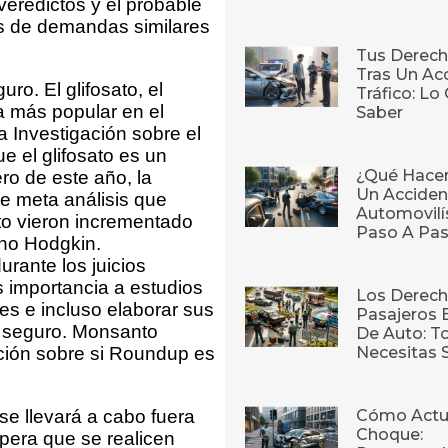
eredictos y el probable
es de demandas similares
Tus Derech
Tras Un Ac
o. El glifosato, el
Tráfico: L
a más popular en el
Saber
a Investigación sobre el
e el glifosato es un
¿Qué Hace
ro de este año, la
Un Acciden
e meta análisis que
Automovilí
to vieron incrementado
Paso A Pa
 no Hodgkin.
rante los juicios
 importancia a estudios
Los Derech
les e incluso elaborar sus
Pasajeros 
s seguro. Monsanto
De Auto: T
ación sobre si Roundup es
Necesitas 
se llevará a cabo fuera
Cómo Actu
Choque:
spera que se realicen