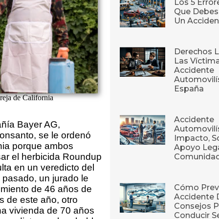
Los 5 Erro
Que Debes 
Un Acciden
Derechos L
Las Víctim
Accidente
Automovilí
España
eja de California
Accidente
añía Bayer AG,
Automovilís
Monsanto, se le ordenó
Impacto, S
rnia porque ambos
Apoyo Lega
sar el herbicida Roundup
Comunida
ulta en un veredicto del
 pasado, un jurado le
Cómo Prev
imiento de 46 años de
Accidente 
s de este año, otro
Consejos P
una vivienda de 70 años
Conducir S