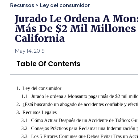
usando
Recursos >
Ley del consumidor
un
lector
Jurado Le Ordena A Mon
de
Más De $2 Mil Millones 
pantalla;
Presione
California
Control-
F10
para
May 14, 2019
abrir
un
Table Of Contents
menú
de
accesibilidad.
Ley del consumidor
Jurado le ordena a Monsanto pagar más de $2 mil millo
¿Está buscando un abogado de accidentes confiable y efect
Recursos Legales
Cómo Actuar Después de un Accidente de Tráfico: Guí
Consejos Prácticos para Reclamar una Indemnización p
Los 5 Errores Comunes que Debes Evitar Tras un Acc