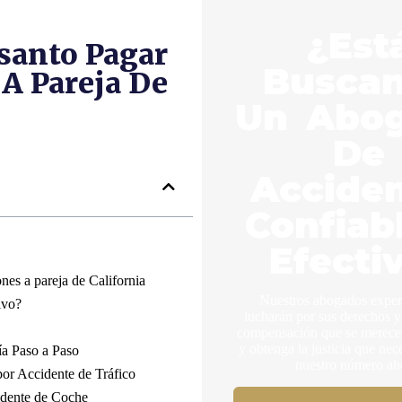
¿Est
santo Pagar
Busca
A Pareja De
Un Abo
De
Accide
Confiab
Efecti
nes a pareja de California
Nuestros abogados expe
ivo?
lucharán por sus derechos y
compensación que se merece.
y obtenga la justicia que nec
a Paso a Paso
nuestro número ah
or Accidente de Tráfico
idente de Coche