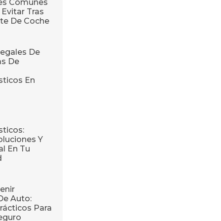
res Comunes
Evitar Tras
te De Coche
egales De
as De
sticos En
ticos:
oluciones Y
l En Tu
d
enir
De Auto:
rácticos Para
eguro