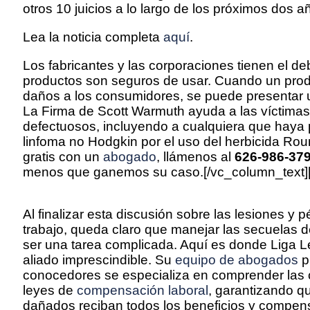
otros 10 juicios a lo largo de los próximos dos a
Lea la noticia completa
aquí
.
Los fabricantes y las corporaciones tienen el d
productos son seguros de usar. Cuando un prod
daños a los consumidores, se puede presentar
La Firma de Scott Warmuth ayuda a las víctima
defectuosos, incluyendo a cualquiera que haya 
linfoma no Hodgkin por el uso del herbicida Ro
gratis con un
abogado
, llámenos al
626-986-37
menos que ganemos su caso.[/vc_column_text][
Al finalizar esta discusión sobre las lesiones y p
trabajo, queda claro que manejar las secuelas d
ser una tarea complicada. Aquí es donde Liga 
aliado imprescindible. Su
equipo de abogados
p
conocedores se especializa en comprender las 
leyes de
compensación laboral
, garantizando q
dañados reciban todos los beneficios y compen