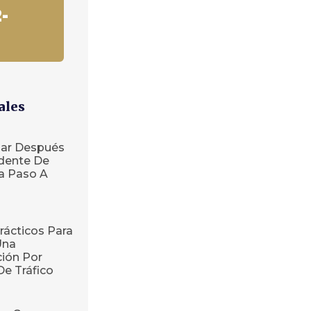
-
ales
ar Después
dente De
ía Paso A
rácticos Para
Una
ión Por
De Tráfico