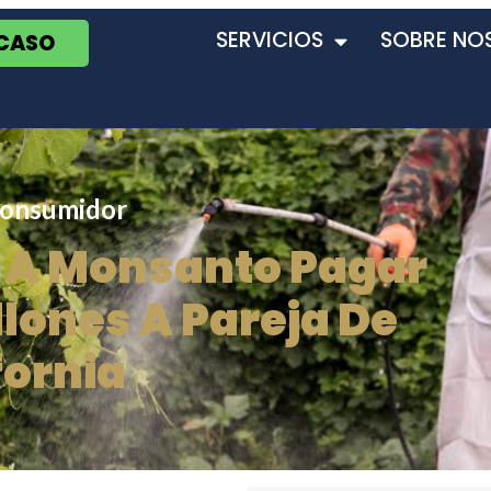
SERVICIOS
SOBRE NO
 CASO
consumidor
 A Monsanto Pagar
llones A Pareja De
fornia