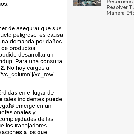
Recomenda
ños.
Resolver T
Manera Efi
eber de asegurar que sus
ucto peligroso les causa
 una demanda por daños.
s de productos
podido desarrollar un
undup. Para una consulta
92
. No hay cargos a
/vc_column][/vc_row]
érdidas en el lugar de
e tales incidentes puede
Legal® emerge en un
rofesionales y
complejidades de las
ue los trabajadores
saciones a los que