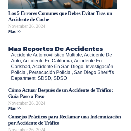
Los 5 Errores Comunes que Debes Evitar Tras un
Accidente de Coche
November 26, 2024
Más >>
Mas Reportes De Accidentes
Accidente Automovilistico Multiple
,
Accidente De
Auto
,
Accidente En California
,
Accidente En
Carlsbad
,
Accidente En San Diego
,
Investigación
Policial
,
Persecución Policial
,
San Diego Sheriff's
Department
,
SDSD
,
SDSO
Cómo Actuar Después de un Accidente de Tráfico:
Guía Paso a Paso
November 26, 2024
Más >>
Consejos Prácticos para Reclamar una Indemnización
por Accidente de Tráfico
November 26, 2024