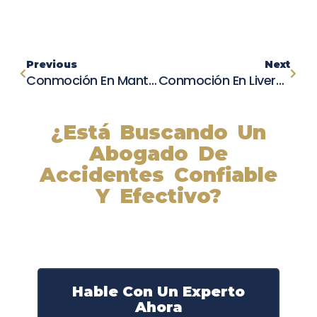
Previous
Next
Conmoción En Manteca: Terrible Accidente De Coche Causa La Muerte De Dos Personas
Conmoción En Livermore: Fallece Justin Thomas En Un Trágico Choque De Motocicleta
¿Está Buscando Un
Abogado De
Accidentes Confiable
Y Efectivo?
Nuestros abogados experimentados lucharán por sus
derechos y obtendrán la compensación que se merece.
¡Actúe ahora y obtenga la justicia que necesita!
¡Marque nuestro número ahora!
Hable Con Un Experto
Ahora