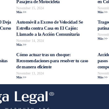
Pasajera de Motocicleta
en Col
November 15, 2024
Novembe
Más >>
Más >>
0 Deja
Automóvil a Exceso de Velocidad Se
Trage
 Curso
Estrella contra Casa en El Cajón:
patina
Llamado a la Acción Comunitaria
Novembe
Más >>
November 14, 2024
Más >>
Cómo actuar tras un choque:
Accide
sitas
Recomendaciones para resolver tu caso
pasos 
de manera eficiente
compe
November 13, 2024
Novembe
Más >>
Más >>