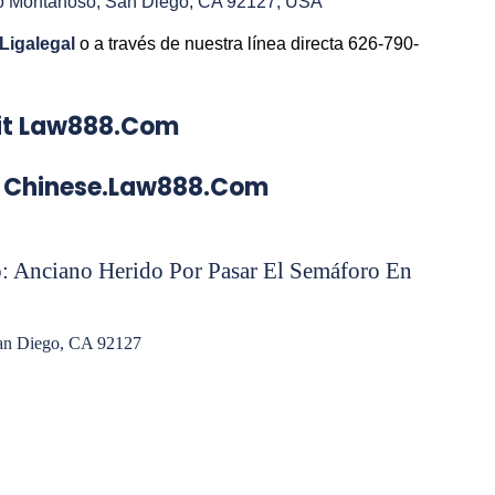
o Montanoso, San Diego, CA 92127, USA
Ligalegal
o a través de nuestra línea directa 626-790-
isit Law888.com
nese.law888.com
: Anciano Herido Por Pasar El Semáforo En
an Diego, CA 92127