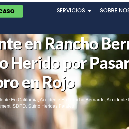
SERVICIOS
SOBRE NO
 CASO
nte en Rancho Ber
o Herido por Pasar
ro en Rojo
ente En California
,
Accidente En Rancho Bernardo
,
Accidente
tment
,
SDPD
,
Sufrió Heridas Fatales