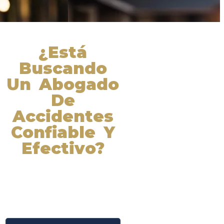
¿Está
Buscando
Un Abogado
De
Accidentes
Confiable Y
Efectivo?
Nuestros abogados experimentados
lucharán por sus derechos y
obtendrán la compensación que se
merece. ¡Actúe ahora y obtenga la
justicia que necesita! ¡Marque
nuestro número ahora!