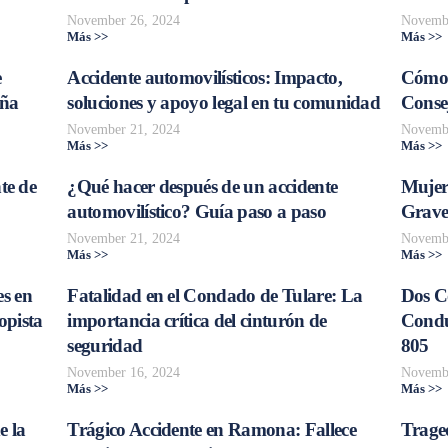
November 26, 2024
Novembe
Más >>
Más >>
e
Accidente automovilísticos: Impacto,
Cómo 
aña
soluciones y apoyo legal en tu comunidad
Consej
November 21, 2024
Novembe
Más >>
Más >>
te de
¿Qué hacer después de un accidente
Mujer
automovilístico? Guía paso a paso
Grave
November 21, 2024
Novembe
Más >>
Más >>
s en
Fatalidad en el Condado de Tulare: La
Dos C
opista
importancia crítica del cinturón de
Conduc
seguridad
805
November 16, 2024
Novembe
Más >>
Más >>
e la
Trágico Accidente en Ramona: Fallece
Traged