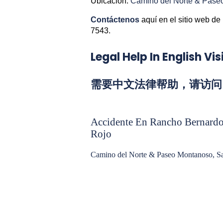
Ubicacion:
Camino del Norte & Pase
Contáctenos
aquí en el sitio web de
7543.
Legal Help In English V
需要中文法律帮助，请访问 Chi
Accidente En Rancho Bernardo
Rojo
Camino del Norte & Paseo Montanoso, S