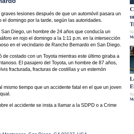
nardo
C
 graves lesiones después de que un automóvil pasara un
u
el domingo por la tarde, según las autoridades.
T
e San Diego, un hombre de 24 años que conducía un
No
Má
oro en rojo el domingo a la 1:11 p.m. en la intersección
oso en el vecindario de Rancho Bernardo en San Diego.
de costado con un Toyota mientras este último giraba a
ntanoso. El pasajero del Toyota, un hombre de 87 años,
is fracturada, fracturas de costillas y un esternón
L
E
 mismo tiempo que un accidente fatal en el que un joven
qual.
No
Má
bre el accidente se insta a llamar a la SDPD o a Crime