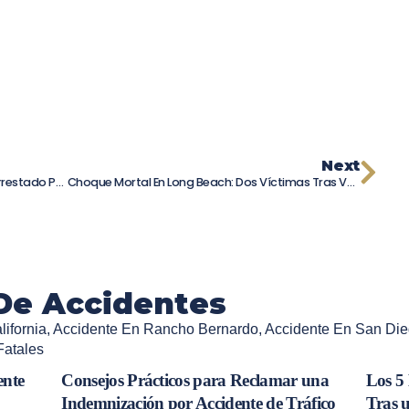
Next
Accidente En Mines Road: Sospechoso Arrestado Por Conducir Bajo Los Efectos Del Alcohol
Choque Mortal En Long Beach: Dos Víctimas Tras Vehículo Que Se Sumerge En Canal
De Accidentes
ifornia
,
Accidente En Rancho Bernardo
,
Accidente En San Die
Fatales
ente
Consejos Prácticos para Reclamar una
Los 5
Indemnización por Accidente de Tráfico
Tras 