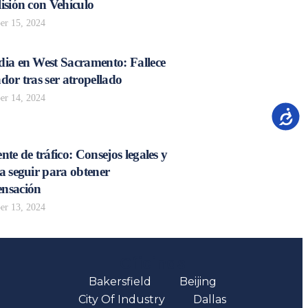
isión con Vehículo
r 15, 2024
dia en West Sacramento: Fallece
dor tras ser atropellado
r 14, 2024
Accesib
nte de tráfico: Consejos legales y
a seguir para obtener
nsación
r 13, 2024
Oficinas
Bakersfield
Beijing
City Of Industry
Dallas