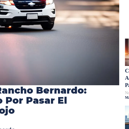
C
A
P
Rancho Bernardo:
No
 Por Pasar El
Má
ojo