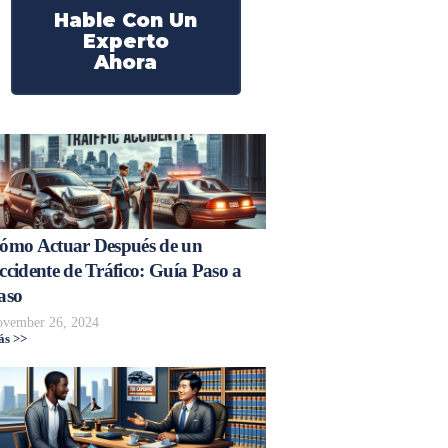
Hable Con Un
Experto
Ahora
ómo Actuar Después de un
ccidente de Tráfico: Guía Paso a
aso
vember 26, 2024
s >>