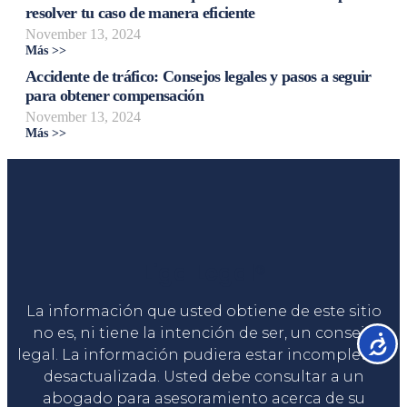
resolver tu caso de manera eficiente
November 13, 2024
Más >>
Accidente de tráfico: Consejos legales y pasos a seguir
para obtener compensación
November 13, 2024
Más >>
Liga Legal®
La información que usted obtiene de este sitio
no es, ni tiene la intención de ser, un consejo
Accesib
legal. La información pudiera estar incompleta o
desactualizada. Usted debe consultar a un
abogado para asesoramiento acerca de su