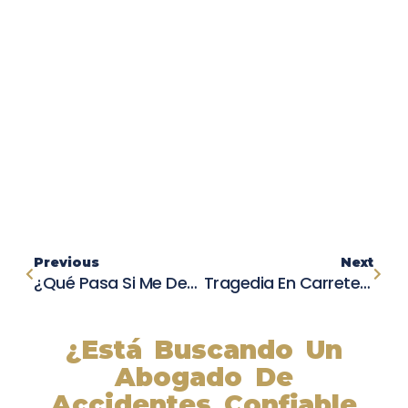
Previous
Next
¿Qué Pasa Si Me Declaro Culpable En Un Accidente?
Tragedia En Carretera 680: Detenido Por Accidente Que Cobró La Vida De Una Niña En Concord
¿Está Buscando Un
Abogado De
Accidentes Confiable