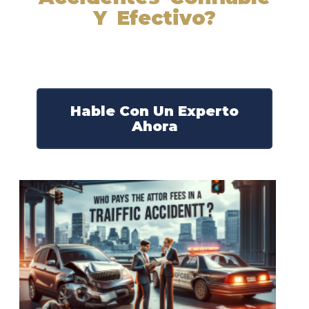
Y Efectivo?
Nuestros abogados experimentados lucharán por sus
derechos y obtendrán la compensación que se merece.
¡Actúe ahora y obtenga la justicia que necesita!
¡Marque nuestro número ahora!
Hable Con Un Experto
Ahora