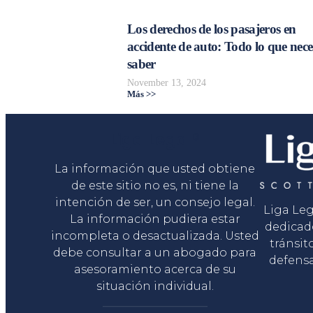
Los derechos de los pasajeros en
accidente de auto: Todo lo que nece
saber
November 13, 2024
Más >>
Liga Legal®
La información que usted obtiene
de este sitio no es, ni tiene la
intención de ser, un consejo legal.
Liga Le
La información pudiera estar
dedicad
incompleta o desactualizada. Usted
tránsit
debe consultar a un abogado para
defensa
asesoramiento acerca de su
situación individual.