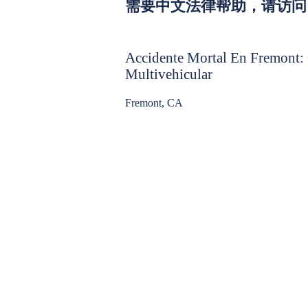
需要中文法律帮助，请访问 L
Accidente Mortal En Fremont:
Multivehicular
Fremont, CA