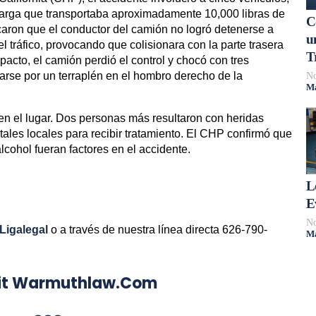
carga que transportaba aproximadamente 10,000 libras de
C
caron que el conductor del camión no logró detenerse a
u
 tráfico, provocando que colisionara con la parte trasera
T
pacto, el camión perdió el control y chocó con tres
No
arse por un terraplén en el hombro derecho de la
Má
en el lugar. Dos personas más resultaron con heridas
ales locales para recibir tratamiento. El CHP confirmó que
lcohol fueran factores en el accidente.
L
E
No
Ligalegal
o a través de nuestra línea directa 626-790-
Má
Visit Warmuthlaw.com