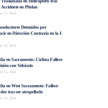
 Trasladada en Helicóptero tras
 Accidente en Phelan
r 17, 2024
onductores Detenidos por
ir en Dirección Contraria en la I-
r 16, 2024
ia en Sacramento: Ciclista Fallece
isión con Vehículo
r 15, 2024
dia en West Sacramento: Fallece
dor tras ser atropellado
r 14, 2024