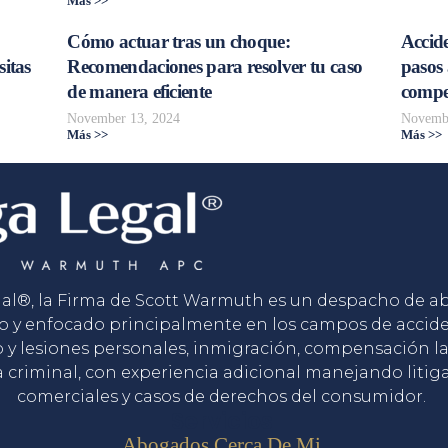
Más >>
Cómo actuar tras un choque:
Accide
sitas
Recomendaciones para resolver tu caso
pasos 
de manera eficiente
compe
November 13, 2024
Novembe
Más >>
Más >>
gal®, la Firma de Scott Warmuth es un despacho de 
o y enfocado principalmente en los campos de accid
o y lesiones personales, inmigración, compensación la
 criminal, con experiencia adicional manejando litig
comerciales y casos de derechos del consumidor.
Servicios
Abogados Cerca De Mi