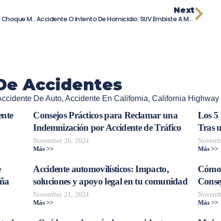
Next
Tragedia En La SR-163: Cuatro Muertos En Choque Múltiple Y Dos Conductores Arrestados Por DUI
Accidente O Intento De Homicidio: SUV Embiste A Motociclista En Folsom
De Accidentes
Accidente De Auto
,
Accidente En California
,
California Highway 
ente
Consejos Prácticos para Reclamar una
Los 5
Indemnización por Accidente de Tráfico
Tras 
November 26, 2024
Novembe
Más >>
Más >>
e
Accidente automovilísticos: Impacto,
Cómo 
aña
soluciones y apoyo legal en tu comunidad
Consej
November 21, 2024
Novembe
Más >>
Más >>