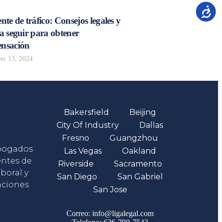
Accesib
nte de tráfico: Consejos legales y
a seguir para obtener
nsación
r 13, 2024
Oficinas
Bakersfield
Beijing
City Of Industry
Dallas
Fresno
Guangzhou
abogados
Las Vegas
Oakland
entes de
Riverside
Sacramento
boral y
San Diego
San Gabriel
aciones
San Jose
Comunicate
Correo: info@ligalegal.com