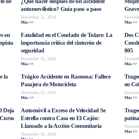
te de
¿Qué hacer después de un accidente
Mujer
automovilístico? Guía paso a paso
Grave
November 21, 2024
Novembe
Más >>
Más >>
s en
Fatalidad en el Condado de Tulare: La
Dos C
opista
importancia crítica del cinturón de
Conduc
seguridad
805
November 16, 2024
Novembe
Más >>
Más >>
e la
Trágico Accidente en Ramona: Fallece
Traged
Pasajera de Motocicleta
en Col
November 15, 2024
Novembe
Más >>
Más >>
0 Deja
Automóvil a Exceso de Velocidad Se
Trage
 Curso
Estrella contra Casa en El Cajón:
patina
Llamado a la Acción Comunitaria
Novembe
Más >>
November 14, 2024