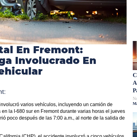
tal En Fremont:
ga Involucrado En
ehicular
C
A
P
t:
No
Má
nvolucró varios vehículos, incluyendo un camión de
es en la I-680 sur en Fremont durante varias horas el jueves
rió poco después de las 7:00 a.m., al norte de la salida de
California (CHP), el accidente involucró a cinco vehículos,