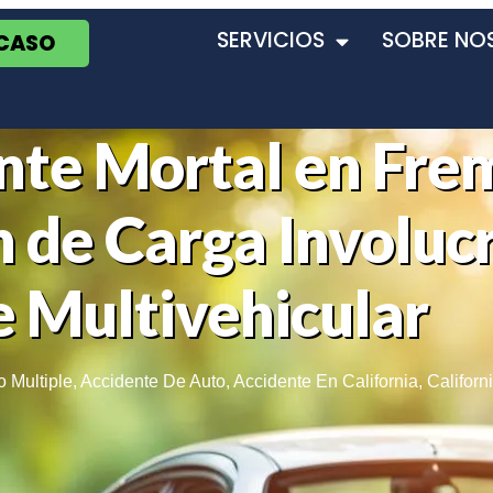
SERVICIOS
SOBRE NO
 CASO
nte Mortal en Fre
 de Carga Involuc
 Multivehicular
o Multiple
,
Accidente De Auto
,
Accidente En California
,
Californ