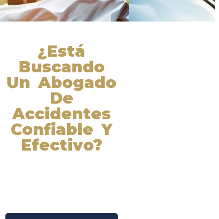
¿Está
Buscando
Un Abogado
De
Accidentes
Confiable Y
Efectivo?
Nuestros abogados experimentados
lucharán por sus derechos y
obtendrán la compensación que se
merece. ¡Actúe ahora y obtenga la
justicia que necesita! ¡Marque
nuestro número ahora!