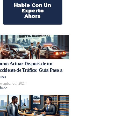
Hable Con Un
Experto
Ahora
ómo Actuar Después de un
ccidente de Tráfico: Guía Paso a
aso
vember 26, 2024
s >>