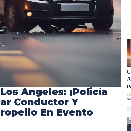
C
A
P
Los Angeles: ¡Policía
No
car Conductor Y
Má
ropello En Evento