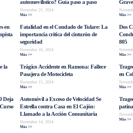
automovilístico? Guía paso a paso
Grave
November 21, 2024
Novembe
Más >>
Más >>
s en
Fatalidad en el Condado de Tulare: La
Dos C
opista
importancia crítica del cinturón de
Conduc
seguridad
805
November 16, 2024
Novembe
Más >>
Más >>
e la
Trágico Accidente en Ramona: Fallece
Traged
Pasajera de Motocicleta
en Col
November 15, 2024
Novembe
Más >>
Más >>
0 Deja
Automóvil a Exceso de Velocidad Se
Trage
 Curso
Estrella contra Casa en El Cajón:
patina
Llamado a la Acción Comunitaria
Novembe
Más >>
November 14, 2024
Más >>