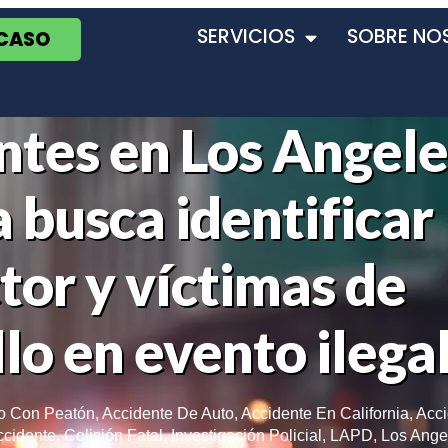
SERVICIOS
SOBRE NO
 CASO
ntes en Los Angele
a busca identificar
tor y víctimas de
lo en evento ilega
co Con Peatón
,
Accidente De Auto
,
Accidente En California
,
Acci
ccidente
,
Colisión Fatal
,
Investigación Policial
,
LAPD
,
Los Ange