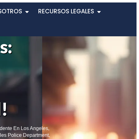
SOTROS
RECURSOS LEGALES
s:
l!
dente En Los Angeles
,
les Police Department
,