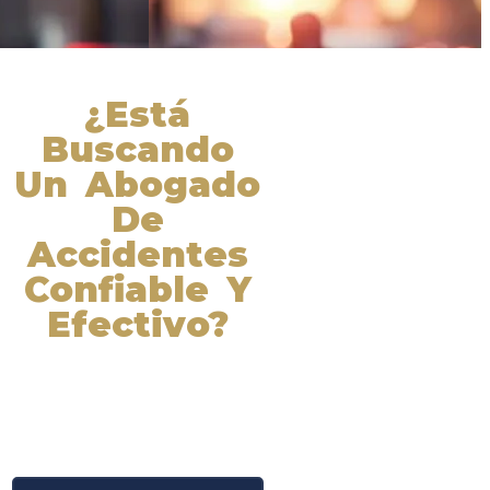
¿Está
Buscando
Un Abogado
De
Accidentes
Confiable Y
Efectivo?
Nuestros abogados experimentados
lucharán por sus derechos y
obtendrán la compensación que se
merece. ¡Actúe ahora y obtenga la
justicia que necesita! ¡Marque
nuestro número ahora!