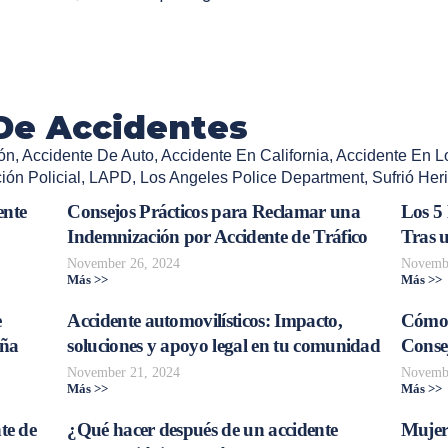
De Accidentes
ón
,
Accidente De Auto
,
Accidente En California
,
Accidente En L
ión Policial
,
LAPD
,
Los Angeles Police Department
,
Sufrió Her
ente
Consejos Prácticos para Reclamar una
Los 5
Indemnización por Accidente de Tráfico
Tras 
November 26, 2024
Novembe
Más >>
Más >>
e
Accidente automovilísticos: Impacto,
Cómo 
aña
soluciones y apoyo legal en tu comunidad
Consej
November 21, 2024
Novembe
Más >>
Más >>
te de
¿Qué hacer después de un accidente
Mujer