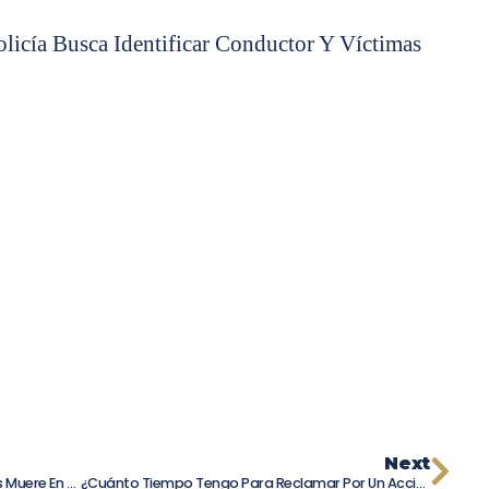
licía Busca Identificar Conductor Y Víctimas
Next
Tragedia En Bakersfield: Mujer De 45 Años Muere En Choque Y Fuga
¿Cuánto Tiempo Tengo Para Reclamar Por Un Accidente De Tránsito?