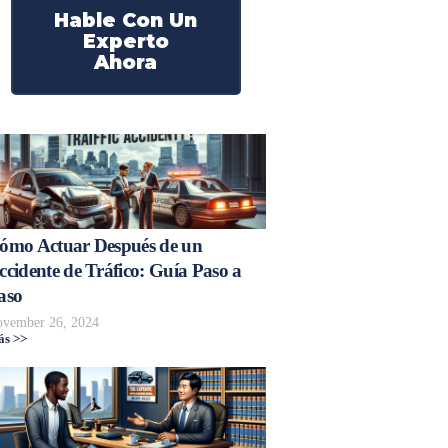
Hable Con Un
Experto
Ahora
ómo Actuar Después de un
ccidente de Tráfico: Guía Paso a
aso
vember 26, 2024
s >>