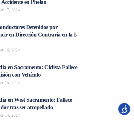
 Accidente en Phelan
r 17, 2024
onductores Detenidos por
ir en Dirección Contraria en la I-
r 16, 2024
ia en Sacramento: Ciclista Fallece
isión con Vehículo
r 15, 2024
dia en West Sacramento: Fallece
dor tras ser atropellado
Accesib
r 14, 2024