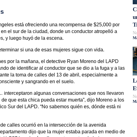
C
es
u
T
ngeles está ofreciendo una recompensa de $25,000 por
en el sur de la ciudad, donde un conductor atropelló a
No
s, y luego huyó de la escena.
Má
eterminar si una de esas mujeres sigue con vida.
rnes por la mañana, el detective Ryan Moreno del LAPD
ndo de identificar al conductor que se dio a la fuga y a las
nte la toma de calles del 13 de abril, especialmente a
L
onsciente y sangrando en el suelo.
E
… interceptaron algunas conversaciones que nos llevaron
No
d de que esta chica pueda estar muerta”, dijo Moreno a los
Má
áfico Sur del LAPD. “No sabemos quién es, dónde está ni
e calles ocurrió en la intersección de la avenida
departamento dijo que la mujer estaba parada en medio de