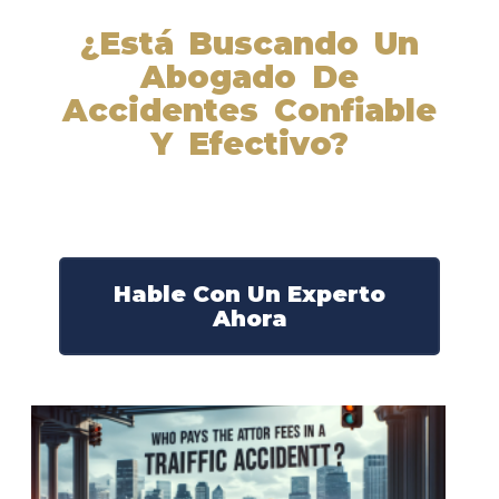
¿Está Buscando Un
Abogado De
Accidentes Confiable
Y Efectivo?
Nuestros abogados experimentados lucharán por sus
derechos y obtendrán la compensación que se merece.
¡Actúe ahora y obtenga la justicia que necesita!
¡Marque nuestro número ahora!
Hable Con Un Experto
Ahora