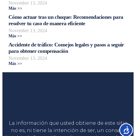
November 13, 2024
Más >>
Cómo actuar tras un choque: Recomendaciones para
resolver tu caso de manera eficiente
November 13, 2024
Más >>
Accidente de tráfico: Consejos legales y pasos a seguir
para obtener compensación
November 13, 2024
Más >>
Liga Legal®
La información que usted obtiene de este sitio
Accesib
no es, ni tiene la intención de ser, un consejo