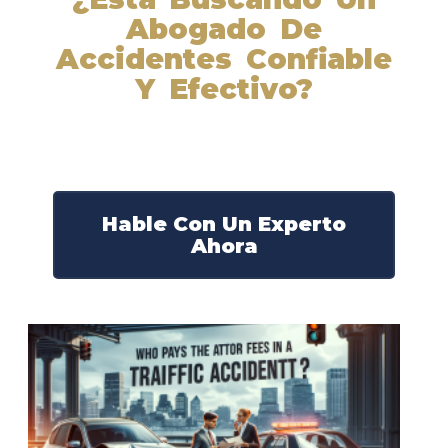
Abogado De
Accidentes Confiable
Y Efectivo?
Nuestros abogados experimentados lucharán por sus
derechos y obtendrán la compensación que se merece.
¡Actúe ahora y obtenga la justicia que necesita!
¡Marque nuestro número ahora!
Hable Con Un Experto
Ahora