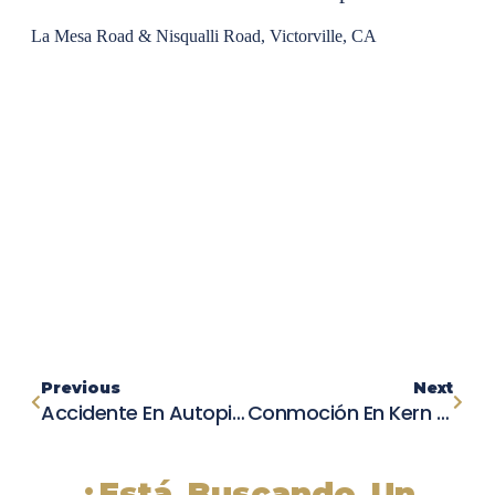
La Mesa Road & Nisqualli Road, Victorville, CA
Previous
Next
Accidente En Autopista 99: Neumático Desprendido Causa Choque Múltiple En Visalia
Conmoción En Kern County: Hombre De 42 Años Muere En Trágico Accidente De Carretera
¿Está Buscando Un