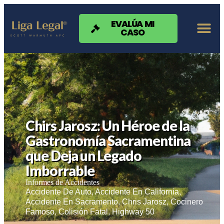
Nota:
este
sitio
EVALÚA MI
CASO
web
incluye
un
sistema
de
accesibilidad.
Chirs Jarosz: Un Héroe de la
Gastronomía Sacramentina
que Deja un Legado
Imborrable
Informes de Accidentes
Accidente De Auto
,
Accidente En California
,
Accidente En Sacramento
,
Chris Jarosz
,
Cocinero
Famoso
,
Colisión Fatal
,
Highway 50