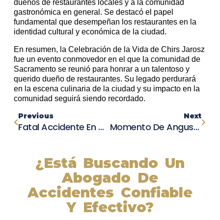
dueños de restaurantes locales y a la comunidad
gastronómica en general. Se destacó el papel
fundamental que desempeñan los restaurantes en la
identidad cultural y económica de la ciudad.
En resumen, la Celebración de la Vida de Chirs Jarosz
fue un evento conmovedor en el que la comunidad de
Sacramento se reunió para honrar a un talentoso y
querido dueño de restaurantes. Su legado perdurará
en la escena culinaria de la ciudad y su impacto en la
comunidad seguirá siendo recordado.
Previous
Next
Fatal Accidente En Australia: Autobús Se Vuelca Y Causa La Muerte De 10 Invitados A Una Boda
Momento De Angustia: Conductor Es Sacado Del Agua Tras Estrellarse En El Océano De California
¿Está Buscando Un
Abogado De
Accidentes Confiable
Y Efectivo?
Nuestros abogados experimentados lucharán por sus