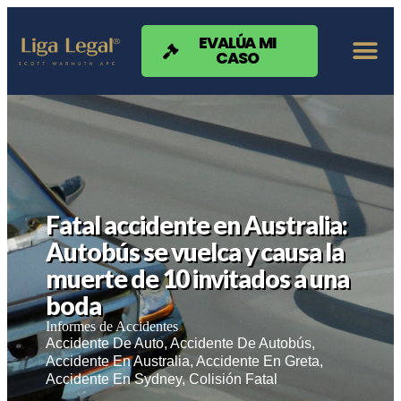
Nota:
este
sitio
EVALÚA MI
CASO
web
incluye
un
sistema
de
accesibilidad.
Fatal accidente en Australia:
Autobús se vuelca y causa la
muerte de 10 invitados a una
boda
Informes de Accidentes
Accidente De Auto
,
Accidente De Autobús
,
Accidente En Australia
,
Accidente En Greta
,
Accidente En Sydney
,
Colisión Fatal