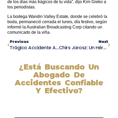
de los días más trágicos de tu vida”, dijo Kim Greko a
los periodistas.
La bodega Wandin Valley Estate, donde se celebró la
boda, permaneció cerrada el lunes, día festivo, según
informó la Australian Broadcasting Corp citando un
comunicado de la viña.
Previous
Next
Trágico Accidente Automovilístico Cobra La Vida De Una Persona En El Vecindario Browns Mill Park De Atlanta
Chirs Jarosz: Un Héroe De La Gastronomía Sacramentina Que Deja Un Legado Imborrable
¿Está Buscando Un
Abogado De
Accidentes Confiable
Y Efectivo?
Nuestros abogados experimentados lucharán por sus
derechos y obtendrán la compensación que se merece.
¡Actúe ahora y obtenga la justicia que necesita!
¡Marque nuestro número ahora!