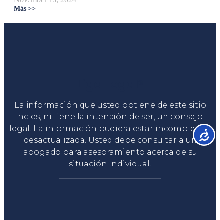
Más >>
Liga Legal®
La información que usted obtiene de este sitio
no es, ni tiene la intención de ser, un consejo
legal. La información pudiera estar incompleta o
Accesib
desactualizada. Usted debe consultar a un
abogado para asesoramiento acerca de su
situación individual.