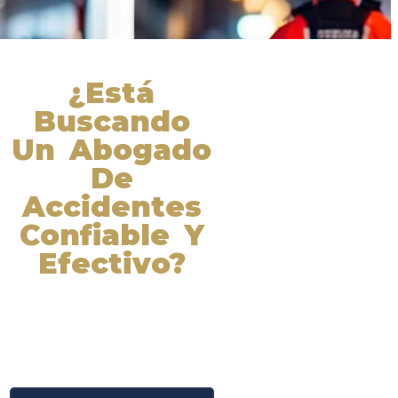
¿Está
Buscando
Un Abogado
De
Accidentes
Confiable Y
Efectivo?
Nuestros abogados experimentados
lucharán por sus derechos y
obtendrán la compensación que se
merece. ¡Actúe ahora y obtenga la
justicia que necesita! ¡Marque
nuestro número ahora!