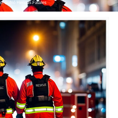
co
,
Sufrió Heridas Fatales