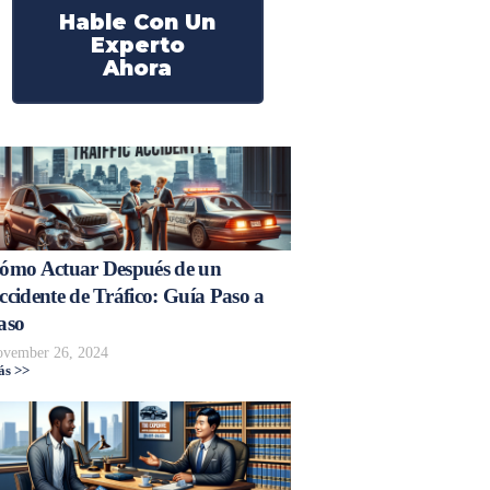
Hable Con Un
Experto
Ahora
ómo Actuar Después de un
ccidente de Tráfico: Guía Paso a
aso
vember 26, 2024
s >>