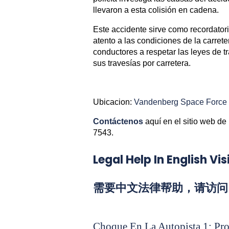
llevaron a esta colisión en cadena.
Este accidente sirve como recordator
atento a las condiciones de la carret
conductores a respetar las leyes de t
sus travesías por carretera.
Ubicacion:
Vandenberg Space Force B
Contáctenos
aquí en el sitio web de
7543.
Legal Help In English 
需要中文法律帮助，请访问 L
Choque En La Autopista 1: Pro