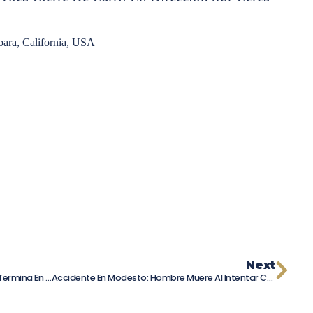
ara, California, USA
Next
Persecución Policial En Riverside County: Termina En Fatal Accidente En La I-15
Accidente En Modesto: Hombre Muere Al Intentar Cruzar La Autopista 99