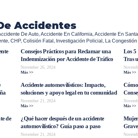
De Accidentes
Accidente De Auto
,
Accidente En California
,
Accidente En Santa
ente
,
CHP
,
Colisión Fatal
,
Investigación Policial
,
La Congestión 
ente
Consejos Prácticos para Reclamar una
Los 5
Indemnización por Accidente de Tráfico
Tras 
November 26, 2024
Novembe
Más >>
Más >>
e
Accidente automovilísticos: Impacto,
Cómo 
aña
soluciones y apoyo legal en tu comunidad
Consej
November 21, 2024
Novembe
Más >>
Más >>
te de
¿Qué hacer después de un accidente
Mujer
automovilístico? Guía paso a paso
Grave
November 21, 2024
Novembe