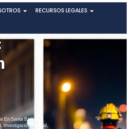
SOTROS
RECURSOS LEGALES
:
n
te En Santa Barbara
l
,
Investigación Policial
,