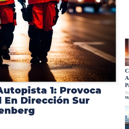
C
A
P
utopista 1: Provoca
No
l En Dirección Sur
Má
enberg