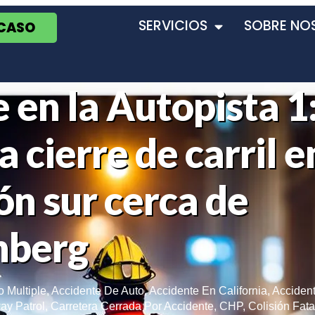
SERVICIOS
SOBRE NO
 CASO
 en la Autopista 1
 cierre de carril e
ón sur cerca de
nberg
o Multiple
,
Accidente De Auto
,
Accidente En California
,
Acciden
ay Patrol
,
Carretera Cerrada Por Accidente
,
CHP
,
Colisión Fata