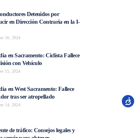
onductores Detenidos por
ir en Dirección Contraria en la I-
r 16, 2024
ia en Sacramento: Ciclista Fallece
isión con Vehículo
r 15, 2024
dia en West Sacramento: Fallece
dor tras ser atropellado
Accesib
r 14, 2024
nte de tráfico: Consejos legales y
a seguir para obtener