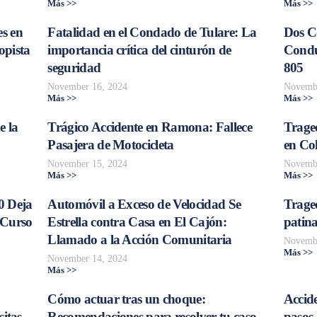
Más >>
Más >>
s en
Fatalidad en el Condado de Tulare: La
Dos C
opista
importancia crítica del cinturón de
Conduc
seguridad
805
November 16, 2024
Novembe
Más >>
Más >>
e la
Trágico Accidente en Ramona: Fallece
Traged
Pasajera de Motocicleta
en Col
November 15, 2024
Novembe
Más >>
Más >>
0 Deja
Automóvil a Exceso de Velocidad Se
Trage
 Curso
Estrella contra Casa en El Cajón:
patina
Llamado a la Acción Comunitaria
Novembe
Más >>
November 14, 2024
Más >>
Cómo actuar tras un choque:
Accide
sitas
Recomendaciones para resolver tu caso
pasos 