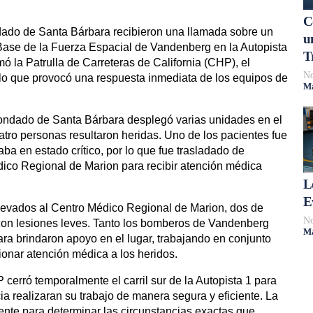
C
dado de Santa Bárbara recibieron una llamada sobre un
u
 Base de la Fuerza Espacial de Vandenberg en la Autopista
T
mó la Patrulla de Carreteras de California (CHP), el
No
, lo que provocó una respuesta inmediata de los equipos de
Má
ndado de Santa Bárbara desplegó varias unidades en el
atro personas resultaron heridas. Uno de los pacientes fue
ba en estado crítico, por lo que fue trasladado de
dico Regional de Marion para recibir atención médica
L
E
llevados al Centro Médico Regional de Marion, dos de
No
con lesiones leves. Tanto los bomberos de Vandenberg
Má
a brindaron apoyo en el lugar, trabajando en conjunto
cionar atención médica a los heridos.
cerró temporalmente el carril sur de la Autopista 1 para
a realizaran su trabajo de manera segura y eficiente. La
dente para determinar las circunstancias exactas que