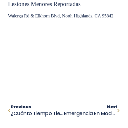
Lesiones Menores Reportadas
Walerga Rd & Elkhorn Blvd, North Highlands, CA 95842
Previous
Next
¿Cuánto Tiempo Tiene La Compañía De Seguro Para Arreglar Un Auto?
Emergencia En Modesto: Choque En Cheyenne Way Y Doheny Way Con Posibles Heridos