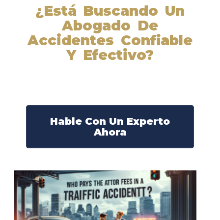
¿Está Buscando Un
Abogado De
Accidentes Confiable
Y Efectivo?
Nuestros abogados experimentados lucharán por sus
derechos y obtendrán la compensación que se merece.
¡Actúe ahora y obtenga la justicia que necesita!
¡Marque nuestro número ahora!
Hable Con Un Experto
Ahora