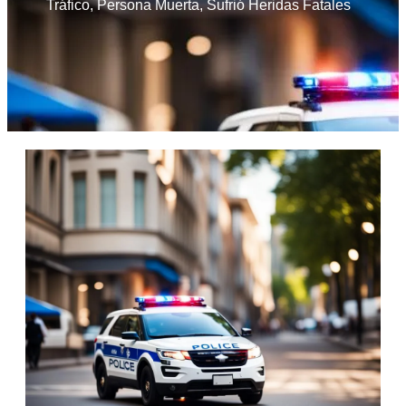
Tráfico
,
Persona Muerta
,
Sufrió Heridas Fatales