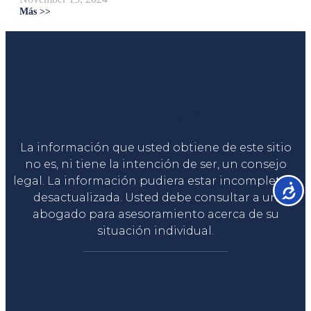
Más >>
Liga Legal®
La información que usted obtiene de este sitio
no es, ni tiene la intención de ser, un consejo
legal. La información pudiera estar incompleta o
Accesib
desactualizada. Usted debe consultar a un
abogado para asesoramiento acerca de su
situación individual.