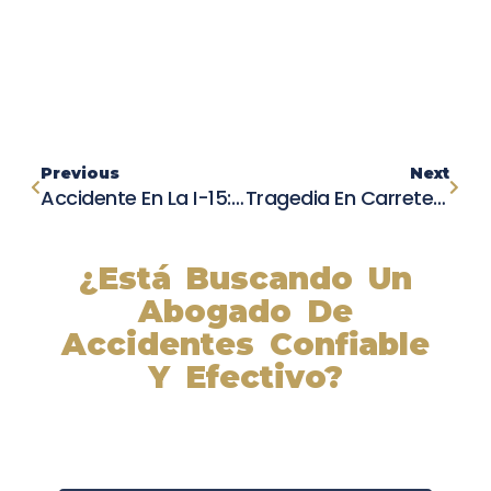
Previous
Next
Accidente En La I-15: Genera Caos Vial Y Heridos Graves
Tragedia En Carretera 99: Dos Jóvenes Pierden La Vida En Terrible Choque
¿Está Buscando Un
Abogado De
Accidentes Confiable
Y Efectivo?
Nuestros abogados experimentados lucharán por sus
derechos y obtendrán la compensación que se merece.
¡Actúe ahora y obtenga la justicia que necesita!
¡Marque nuestro número ahora!