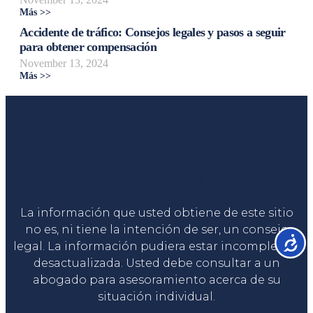
Más >>
Accidente de tráfico: Consejos legales y pasos a seguir
para obtener compensación
November 13, 2024
Más >>
Liga Legal®
La información que usted obtiene de este sitio
no es, ni tiene la intención de ser, un consejo
Accesib
legal. La información pudiera estar incompleta o
desactualizada. Usted debe consultar a un
abogado para asesoramiento acerca de su
situación individual.