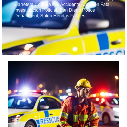
Carretera Cerrada Por Accidente
,
Colisión Fatal
,
Investigación Policial
,
San Diego Police
Department
,
Sufrió Heridas Fatales