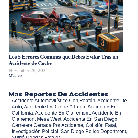
Los 5 Errores Comunes que Debes Evitar Tras un
Accidente de Coche
November 26, 2024
Más >>
Mas Reportes De Accidentes
Accidente Automovilístico Con Peatón
,
Accidente De
Auto
,
Accidente De Golpe Y Fuga
,
Accidente En
California
,
Accidente En Clairemont
,
Accidente En
Clairemont Mesa West
,
Accidente En San Diego
,
Carretera Cerrada Por Accidente
,
Colisión Fatal
,
Investigación Policial
,
San Diego Police Department
,
Sufrió Heridas Fatales