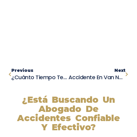
Previous
Next
¿Cuánto Tiempo Tengo Para Reclamar Por Un Accidente De Tránsito?
Accidente En Van Nuys: Vehículo Vuelca Sobre Autos Estacionados
¿Está Buscando Un
Abogado De
Accidentes Confiable
Y Efectivo?
Nuestros abogados experimentados lucharán por sus